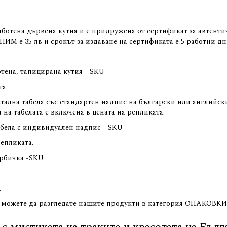
работена дървена кутия и е придружена от сертификат за автент
ИМ е 35 лв и срокът за издаване на сертификата е 5 работни дн
отена, тапицирана кутия - SKU
та.
етална табела със стандартен надпис на български или английс
а на табелата е включена в цената на репликата.
абела с индивидуален надпис - SKU
репликата.
арбичка -SKU
.
 можете да разгледате нашите продукти в категория
ОПАКОВКИ