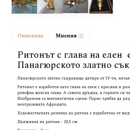
Описание
Мнения
2
Ритонът с глава на елен 
Панагюрското златно съ
Панагюрското златно съкровище датира от IV-ти, началот
Ритонът е изработен като глава на елен с красиви и раз
релефна женска глава. А самата дръжка, в горната си ч
Изобразени са митологични сцени: Парис трябва да разре
неотразимата Афродита.
Художествената реплика на ритона е изработена от мед 
Дължнина на ритона - 20,5 см