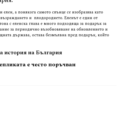
ария.
и елен, а понякога самото слънце се изобразява като
, възраждането и плодородието. Еленът е един от
она с еленска глава е много подходяща за подарък за
лание за периодично възобновяване на обновлението и
мощната държава, остава безмълвна пред подарък, който
та история на България
епликата е често поръчван