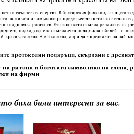
с мистиката на траките и красотата на Бълг
нцето и слънчевата енергия. В българския фолклор, слънцето язд
рвото на живота и символизира предизвестяването на светлината
но подновява рогата си. Ето защо като символ репликата на рит
родието, подходяща е за символичен подарък за юбилей - с пос
най-красивата жена! А всяка жена, дори да е президент на най-
вите протоколни подаръци, свързани с древна
на ритона и богатата символика на елена, р
леи на фирми
то биха били интересни за вас.