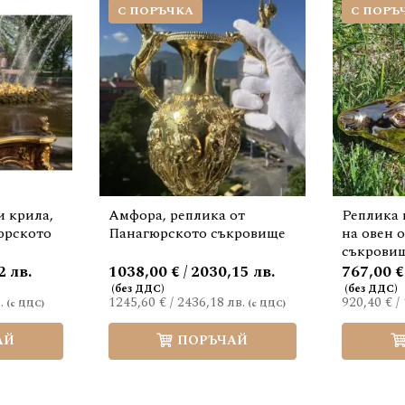
С ПОРЪЧКА
С ПОРЪ
и крила,
Амфора, реплика от
Реплика 
юрското
Панагюрското съкровище
на овен 
съкрови
2 лв.
1038,00 € / 2030,15 лв.
767,00 €
.
1245,60 €
/
2436,18 лв.
920,40 €
/
АЙ
ПОРЪЧАЙ