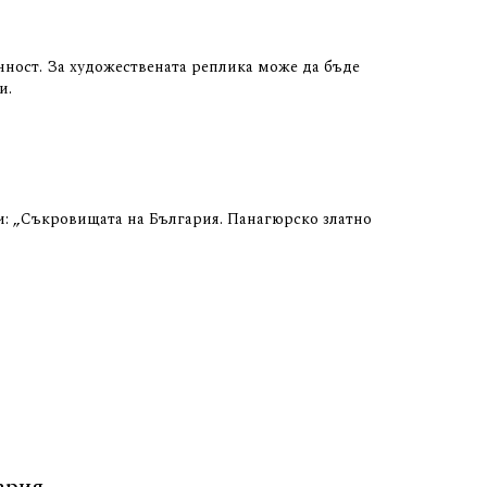
ичност. За художествената реплика може да бъде
и.
ки: „Съкровищата на България. Панагюрско златно