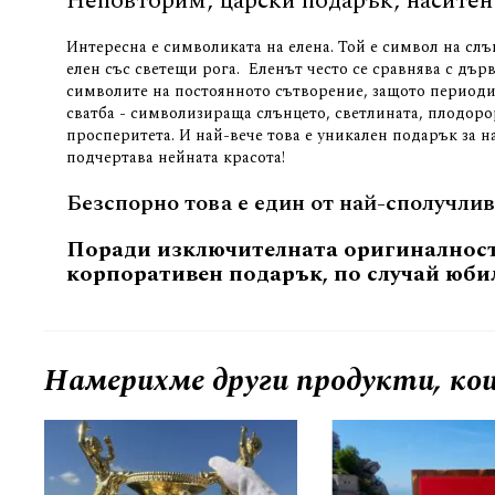
Неповторим, царски подарък, наситен 
Интересна е символиката на елена. Той е символ на слъ
елен със светещи рога. Еленът често се сравнява с дъ
символите на постоянното сътворение, защото периодич
сватба - символизираща слънцето, светлината, плодоро
просперитета. И най-вече това е уникален подарък за 
подчертава нейната красота!
Безспорно това е един от най-сполучли
Поради изключителната оригиналност 
корпоративен подарък, по случай юби
Намерихме други продукти, кои