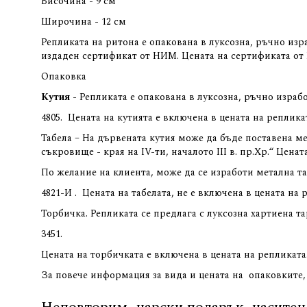
Височина - 9 см
Широчина - 12 см
Репликата на ритона е опакована в луксозна, ръчно из
издаден сертификат от НИМ. Цената на сертификата от Н
Опаковка
Кутия
- Репликата е опакована в луксозна, ръчно израб
4805
.
Цената на кутията е включена в цената на реплика
Табела – На дървената кутия може да бъде поставена м
съкровище - края на IV-ти, началото III в. пр.Хр.“ Ценат
По желание на клиента, може да се изработи метална т
4821-И
.
Цената на табелата, не е включена в цената на 
Торбичка. Репликата се предлага с луксозна хартиена т
3451.
Цената на торбичката е включена в цената на репликата
За повече информация за вида и цената на
опаковките,