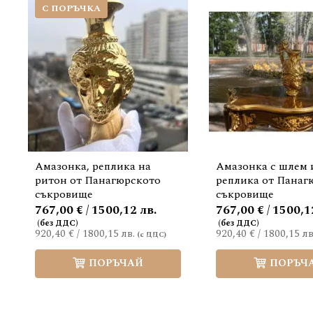
С ПОРЪЧКА
Амазонка, реплика на
Амазонка с шлем 
ритон от Панагюрското
реплика от Панаг
съкровище
съкровище
767,00 € / 1500,12 лв.
767,00 € / 1500,1
920,40 €
/
1800,15 лв.
920,40 €
/
1800,15 лв
ПОРЪЧАЙ
ПОРЪЧ