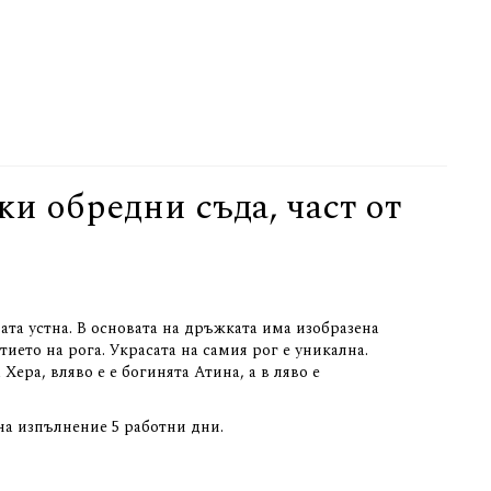
ки обредни съда, част от
.
ната устна. В основата на дръжката има изобразена
ието на рога. Украсата на самия рог е уникална.
ера, вляво е е богинята Атина, а в ляво е
 на изпълнение 5 работни дни.