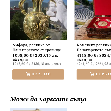
Амфора, реплика от
Комплект реплики
Панагюрското съкровище
Панагюрското съ
1038,00 € / 2030,15 лв.
4118,00 € / 8054,
1245,60 €
/
2436,18 лв.
4941,60 €
/
9664,93 л
ПОРЪЧАЙ
ПОРЪЧ
Може да
харесате също