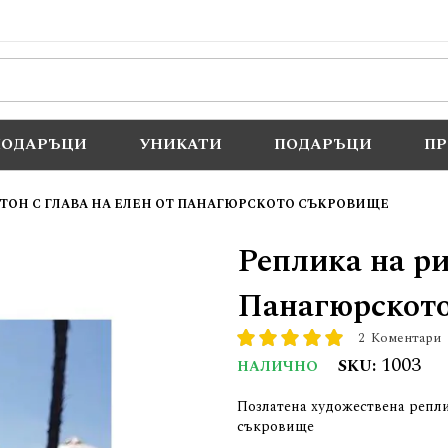
ПОДАРЪЦИ
УНИКАТИ
ПОДАРЪЦИ
П
ТОН С ГЛАВА НА ЕЛЕН ОТ ПАНАГЮРСКОТО СЪКРОВИЩЕ
Реплика на ри
Панагюрскот
2
Коментари
рейтинг:
100
100
% of
1003
SKU
НАЛИЧНО
Позлатена художествена репли
съкровище