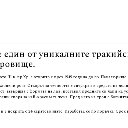
е един от уникалните тракийс
кровище.
о III в. пр.Хр. e открито е през 1949 година до гр. Панагюрище
клонени рога. Отворът за течността е ситуиран в средата на дол
аст завършва с формата на лъв, поставил предните си лапи на уст
ши спора за най-красивата жена. Пред него на трон е богинята Х
и е покрита с 24 каратово злато. Изработва се по поръчка. Срок