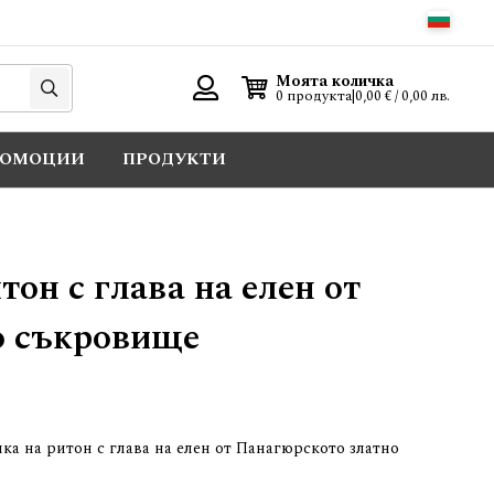
Търси
Моята количка
0 продукта
|
0,00 € / 0,00 лв.
Вход
РОМОЦИИ
ПРОДУКТИ
тон с глава на елен от
о съкровище
ка на ритон с глава на елен от Панагюрското златно