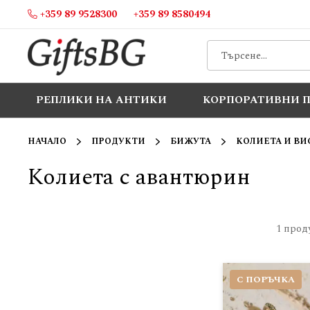
+359 89 9528300
+359 89 8580494
Прескачане
към
съдържанието
РЕПЛИКИ НА АНТИКИ
КОРПОРАТИВНИ 
НАЧАЛО
ПРОДУКТИ
БИЖУТА
КОЛИЕТА И ВИ
Колиета с авантюрин
1
прод
С ПОРЪЧКА