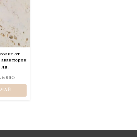
колие от
н авантюрин
 лв.
.
ЪЧАЙ