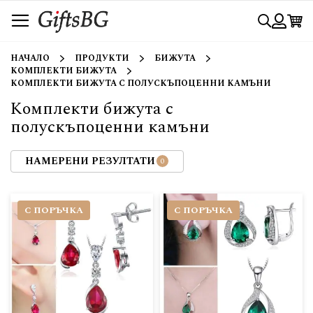
Прескачане
Търси
към
съдържанието
Вход
НАЧАЛО
ПРОДУКТИ
БИЖУТА
КОМПЛЕКТИ БИЖУТА
КОМПЛЕКТИ БИЖУТА С ПОЛУСКЪПОЦЕННИ КАМЪНИ
Комплекти бижута с
полускъпоценни камъни
НАМЕРЕНИ РЕЗУЛТАТИ
С ПОРЪЧКА
С ПОРЪЧКА