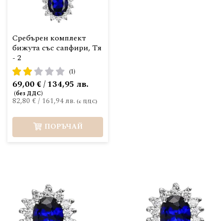
Сребърен комплект
бижута със сапфири, Тя
- 2
рейтинг:
(1)
40%
69,00 € / 134,95 лв.
82,80 €
/
161,94 лв.
ПОРЪЧАЙ