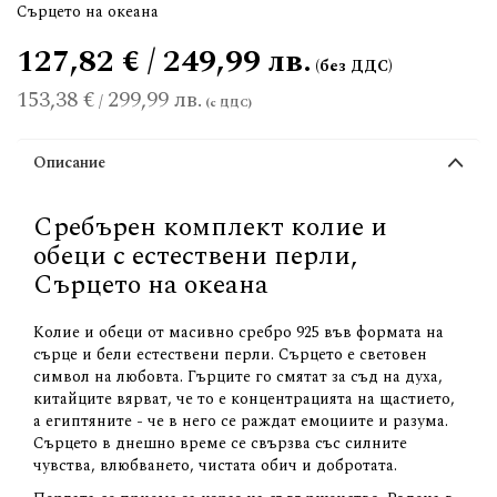
Сърцето на океана
127,82 € / 249,99 лв.
153,38 €
299,99 лв.
/
Описание
Сребърен комплект колие и
обеци с естествени перли,
Сърцето на океана
Колие и обеци от масивно сребро 925 във формата на
сърце и бели естествени перли. Сърцето е световен
символ на любовта. Гърците го смятат за съд на духа,
китайците вярват, че то е концентрацията на щастието,
а египтяните - че в него се раждат емоциите и разума.
Сърцето в днешно време се свързва със силните
чувства, влюбването, чистата обич и добротата.