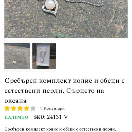
Сребърен комплект колие и обеци с
естествени перли, Сърцето на
океана
1
Коментари
рейтинг:
80
100
% of
24131-V
SKU
НАЛИЧНО
Сребърен комплект колие и обеци с естествени перли,