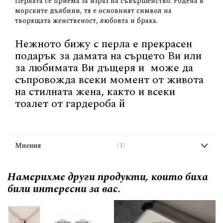
Перлата се приема за израз на съвършенство. Родена в
морските дълбини, тя е основният символ на
творящата женственост, любовта и брака.
Нежното бижу с перла е прекрасен
подарък за дамата на сърцето Ви или
за любимата Ви дъщеря и може да
съпровожда всеки момент от живота
на стилната жена, както и всеки
тоалет от гардероба й
Мнения
1
Намерихме други продукти, които биха
били интересни за вас.