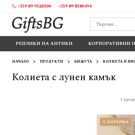
+359 89 9528300
+359 89 8580494
Прескачане
към
съдържанието
РЕПЛИКИ НА АНТИКИ
КОРПОРАТИВНИ 
НАЧАЛО
ПРОДУКТИ
БИЖУТА
КОЛИЕТА И ВИ
Колиета с лунен камък
1
прод
С ПОРЪЧКА