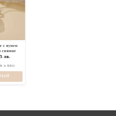
е с лунен
о сияние
5 лв.
в.
ЪЧАЙ