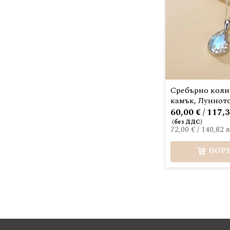
Сребърно коли
камък, Луннот
60,00 € / 117,3
72,00 €
/
140,82 л
ПОР