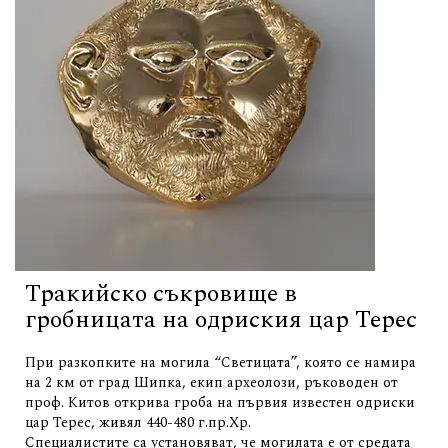
Тракийско съкровище в
гробницата на одриския цар Терес
При разкопките на могила “Светицата”, която се намира
на 2 км от град Шипка, екип археолози, ръководен от
проф. Китов открива гроба на първия известен одриски
цар Терес, живял 440-480 г.пр.Хр.
Специалистите са установяват, че могилата е от средата