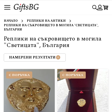
Прескачане
Търси
към
съдържанието
Вход
НАЧАЛО
РЕПЛИКИ НА АНТИКИ
РЕПЛИКИ НА СЪКРОВИЩЕТО В МОГИЛА "СВЕТИЦАТА",
БЪЛГАРИЯ
Реплики на съкровището в могила
"Светицата", България
НАМЕРЕНИ РЕЗУЛТАТИ
С ПОРЪЧКА
С ПОРЪЧКА