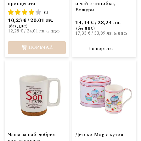
принцесата
и чай с чинийка,
Божури
рейтинг:
(1)
80%
10,23 € / 20,01 лв.
14,44 € / 28,24 лв.
12,28 €
/
24,01 лв.
17,33 €
/
33,89 лв.
ПОРЪЧАЙ
По поръчка
Чаша за най-добрия
Детски Mug с кутия
син, завинаги