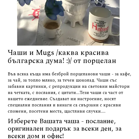
Чаши и Mugs /каква красива
българска дума! :)/ от порцелан
Във всяка къща има безброй порцеланови чаши - за кафе,
за чай, за топло мляко, за течен шоколад. Чаши със
забавни картинки, с репродукции на световни майстори
на четката, с послания, с цитати....Тези чаши са част от
нашето ежедневие. Създават ни настроение, носят
специални послания и винаги са свързани с красиви
спомени, посетени места, щастливи случки.....
Изберете Вашата чаша - послание,
оригинален подарък за всеки ден, за
всеки дом и офис!