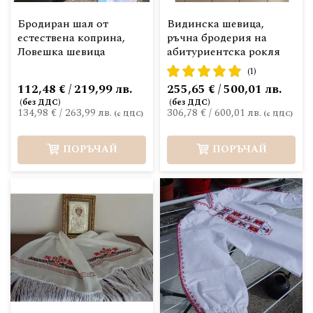
Бродиран шал от
Видинска шевица,
естествена коприна,
ръчна бродерия на
Ловешка шевица
абитуриентска рокля
рейтинг:
(1)
100%
112,48 € / 219,99 лв.
255,65 € / 500,01 лв.
134,98 €
/
263,99 лв.
306,78 €
/
600,01 лв.
ПОРЪЧАЙ
ПОРЪЧАЙ