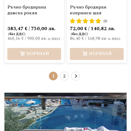
Ръчно бродирана
Ръчно бродиран
дамска рокля
копринен шал
рейтинг:
(1)
100%
383,47 € / 750,00 лв.
72,00 € / 140,82 лв.
460,16 €
/
900,00 лв.
86,40 €
/
168,98 лв.
ПОРЪЧАЙ
ПОРЪЧАЙ
Страница
В момента четете страница
Страница
Страница
Следващ
1
2