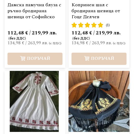
Дамска памучна блуза с
Копринен шал с
ръчно бродирана
бродирана шевица от
шевица от Софийско
Гоце Делчев
рейтинг:
(1)
100%
112,48 € / 219,99 лв.
112,48 € / 219,99 лв.
134,98 €
/
263,99 лв.
134,98 €
/
263,99 лв.
ПОРЪЧАЙ
ПОРЪЧАЙ