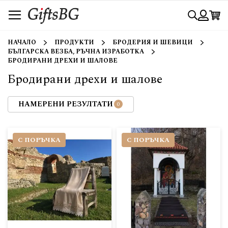
Прескачане
Търси
към
съдържанието
Вход
НАЧАЛО
ПРОДУКТИ
БРОДЕРИЯ И ШЕВИЦИ
БЪЛГАРСКА ВЕЗБА, РЪЧНА ИЗРАБОТКА
БРОДИРАНИ ДРЕХИ И ШАЛОВЕ
Бродирани дрехи и шалове
НАМЕРЕНИ РЕЗУЛТАТИ
С ПОРЪЧКА
С ПОРЪЧКА