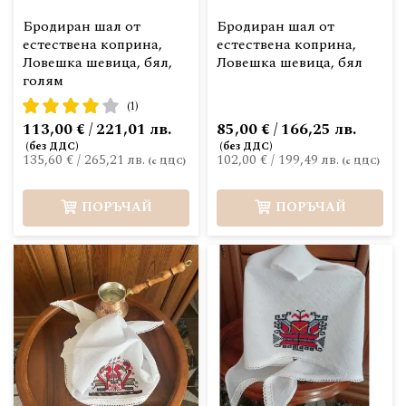
Бродиран шал от
Бродиран шал от
естествена коприна,
естествена коприна,
Ловешка шевица, бял,
Ловешка шевица, бял
голям
рейтинг:
(1)
80%
113,00 € / 221,01 лв.
85,00 € / 166,25 лв.
135,60 €
/
265,21 лв.
102,00 €
/
199,49 лв.
ПОРЪЧАЙ
ПОРЪЧАЙ