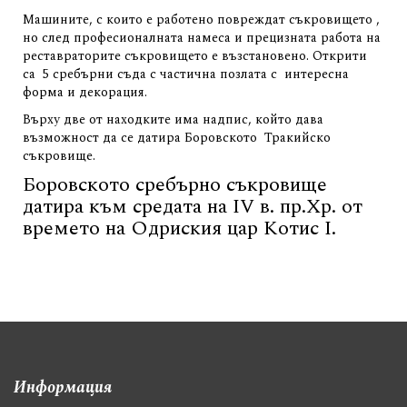
Машините, с които е работено повреждат съкровището ,
но след професионалната намеса и прецизната работа на
реставраторите съкровището е възстановено. Открити
са 5 сребърни съда с частична позлата с интересна
форма и декорация.
Върху две от находките има надпис, който дава
възможност да се датира Боровското Тракийско
съкровище.
Боровското сребърно съкровище
датира към средата на IV в. пр.Хр. от
времето на Одриския цар Котис I.
Информация