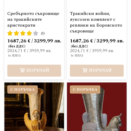
Сребърното съкровище
Тракийски войни,
на тракийските
луксозен комплект с
аристократи
реплики на Боровското
съкровище
рейтинг:
(1)
80%
1687,26 € / 3299,99 лв.
1687,26 € / 3299,99 лв.
2024,71 €
/
3959,99 лв.
2024,71 €
/
3959,99 лв.
ПОРЪЧАЙ
ПОРЪЧАЙ
С ПОРЪЧКА
С ПОРЪЧКА