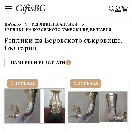
Прескачане
Търси
към
съдържанието
Вход
НАЧАЛО
РЕПЛИКИ НА АНТИКИ
РЕПЛИКИ НА БОРОВСКОТО СЪКРОВИЩЕ, БЪЛГАРИЯ
Реплики на Боровското съкровище,
България
НАМЕРЕНИ РЕЗУЛТАТИ
С ПОРЪЧКА
С ПОРЪЧКА