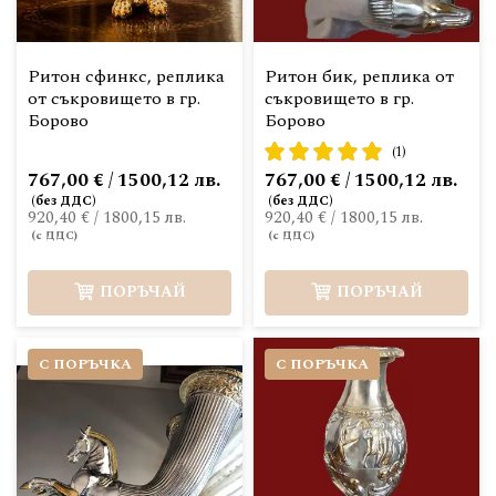
Ритон сфинкс, реплика
Ритон бик, реплика от
от съкровището в гр.
съкровището в гр.
Борово
Борово
рейтинг:
(1)
100%
767,00 € / 1500,12 лв.
767,00 € / 1500,12 лв.
920,40 €
/
1800,15 лв.
920,40 €
/
1800,15 лв.
ПОРЪЧАЙ
ПОРЪЧАЙ
С ПОРЪЧКА
С ПОРЪЧКА