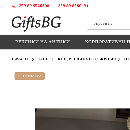
+359 89 9528300
+359 89 8580494
Прескачане
към
съдържанието
РЕПЛИКИ НА АНТИКИ
КОРПОРАТИВНИ 
НАЧАЛО
КОН
КОН, РЕПЛИКА ОТ СЪКРОВИЩЕТО В
С ПОРЪЧКА