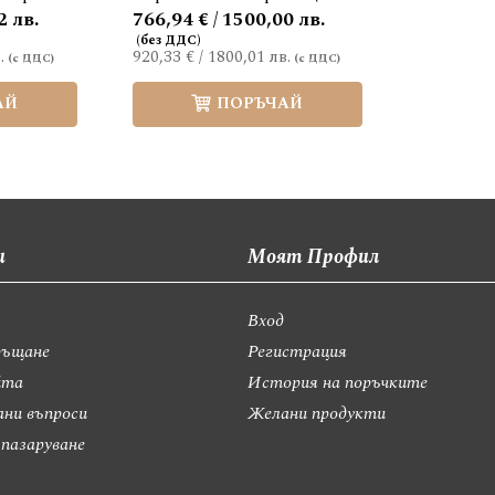
2 лв.
766,94 € / 1500,00 лв.
.
920,33 €
/
1800,01 лв.
АЙ
ПОРЪЧАЙ
и
Моят Профил
Вход
ръщане
Регистрация
йта
История на поръчките
ани въпроси
Желани продукти
 пазаруване