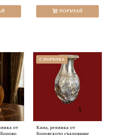
АЙ
ПОРЪЧАЙ
С ПОРЪЧКА
плика от
Кана, реплика от
 Борово
Боровското съкровище