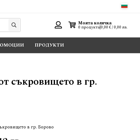
Търси
Моята количка
0 продукта
|
0,00 € / 0,00 лв.
Вход
РОМОЦИИ
ПРОДУКТИ
от съкровището в гр.
съкровището в гр. Борово