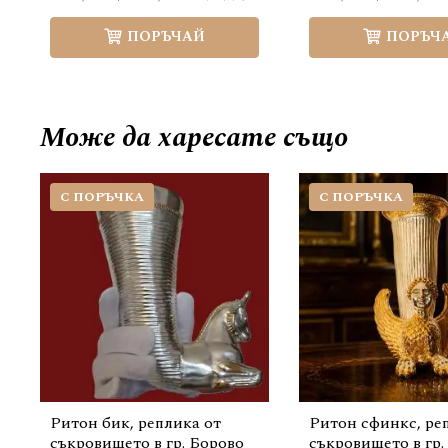
ПОРЪЧАЙ
ПОРЪЧ
Може да
харесате също
С ПОРЪЧКА
С ПОРЪЧКА
Ритон бик, реплика от
Ритон сфинкс, ре
съкровището в гр. Борово
съкровището в гр.