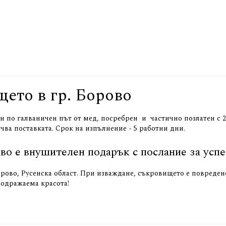
щето в гр. Борово
по галваничен път от мед, посребрен и частично позлатен с 24 
чва поставката. Срок на изпълнение - 5 работни дни.
во е внушителен подарък с послание за успе
орово, Русенска област. При изваждане, съкровището е повреден
подражаема красота!