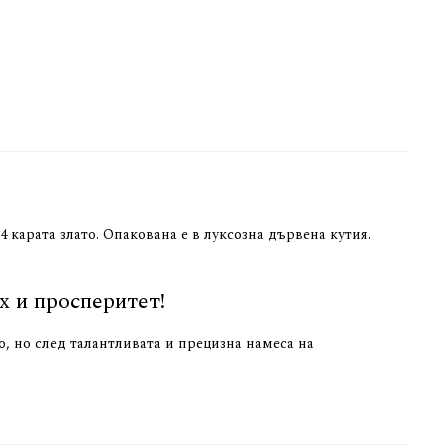
карата злато. Опакована е в луксозна дървена кутия.
х и просперитет!
о, но след талантливата и прецизна намеса на