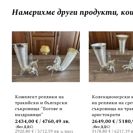
Намерихме други продукти, кои
Комплект реплики на
Колекционерски 
тракийски и български
на реплики на ср
съкровища "Богове и
съкровища на тра
наздравици"
аристократи
2434,00 € / 4760,49 лв.
2649,00 € / 5180,
2920,80 €
/
5712,59 лв.
3178,80 €
/
6217,19 л