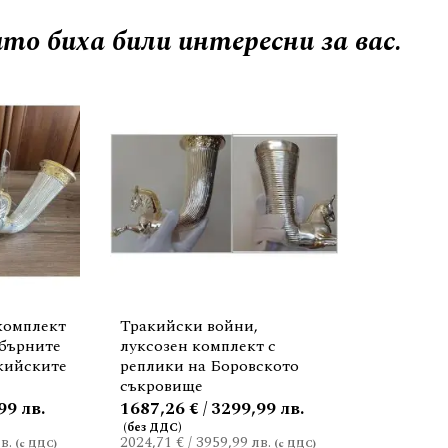
то биха били интересни за вас.
комплект
Тракийски войни,
ебърните
луксозен комплект с
кийските
реплики на Боровското
съкровище
99 лв.
1687,26 € / 3299,99 лв.
в.
2024,71 €
/
3959,99 лв.