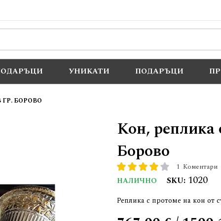
ПОДАРЪЦИ
УНИКАТИ
ПОДАРЪЦИ
П
 ГР. БОРОВО
Кон, реплика 
Борово
1
Коментари
рейтинг:
80
100
% of
1020
SKU
НАЛИЧНО
Реплика с протоме на кон от 