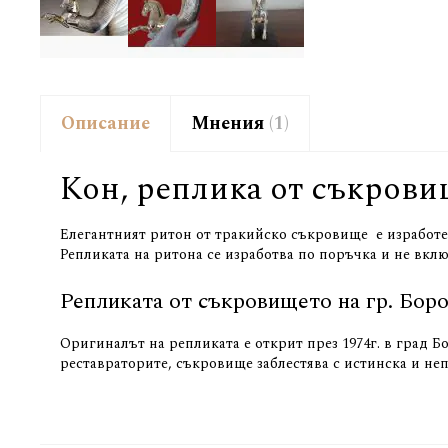
Описание
Мнения
1
Кон, реплика от съкрови
Елегантният ритон от тракийско съкровище е изработен 
Репликата на ритона се изработва по поръчка и не вклю
Репликата от съкровището на гр. Боро
Оригиналът на репликата е открит през 1974г. в град Б
реставраторите, съкровище заблестява с истинска и не