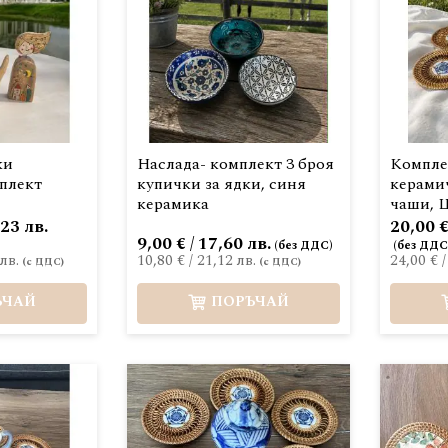
ки
Наслада- комплект 3 броя
Компле
плект
купички за ядки, синя
керами
керамика
чаши, 
,23 лв.
20,00 €
9,00 € / 17,60 лв.
лв.
10,80 €
/
21,12 лв.
24,00 €
ЪЧАЙ
ПОРЪЧАЙ