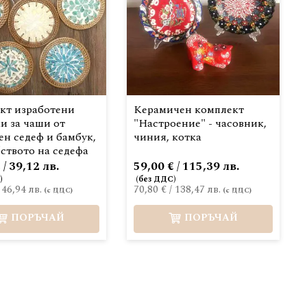
кт изработени
Керамичен комплект
и за чаши от
"Настроение" - часовник,
ен седеф и бамбук,
чиния, котка
ството на седефа
 / 39,12 лв.
59,00 € / 115,39 лв.
/
46,94 лв.
70,80 €
/
138,47 лв.
ПОРЪЧАЙ
ПОРЪЧАЙ
 страница
раница
едващ