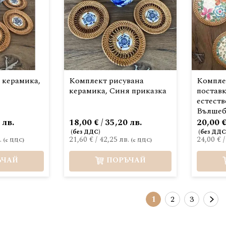
 керамика,
Комплект рисувана
Компле
керамика, Синя приказка
поставк
естеств
Вълшеб
 лв.
18,00 € / 35,20 лв.
20,00 €
.
21,60 €
/
42,25 лв.
24,00 €
ЪЧАЙ
ПОРЪЧАЙ
Страница
В момента четете
Страница
Страница
Ст
Сл
1
2
3