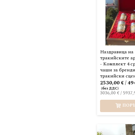
Наздравица на
тракийските а
- Комплект 4 с
чаши за бренди
тракийски сце
2530,00 € / 49
3036,00 €
/
5937,
ПОР