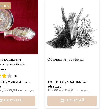
ЪЧКА
ен комплект
Обичам те, графика
ни тракийски
ища
:
(1)
 € / 2282,45 лв.
135,00 € / 264,04 лв.
€
/
2738,94 лв.
162,00 €
/
316,84 лв.
ПОРЪЧАЙ
ПОРЪЧАЙ