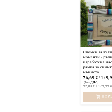
Спомен за въл
моменти - ръч
изработена ма
рамка за снимк
мъниста
76,69 € / 149,9
92,03 €
/
179,99 л
ПОР