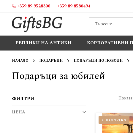
+359 89 9528300
+359 89 8580494
Прескачане
към
съдържанието
РЕПЛИКИ НА АНТИКИ
КОРПОРАТИВНИ 
НАЧАЛО
ПОДАРЪЦИ
ПОДАРЪЦИ ПО ПОВОДИ
Подаръци за юбилей
Намерени
Показ
ФИЛТРИ
резултати
ЦЕНА
С ПОРЪЧКА