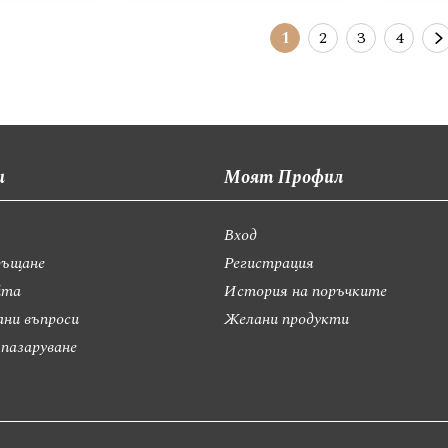
Страница
В момента четете с
Страница
Страница
Стран
1
2
3
4
и
Моят Профил
Вход
ръщане
Регистрация
йта
История на поръчките
ани въпроси
Желани продукти
 пазаруване