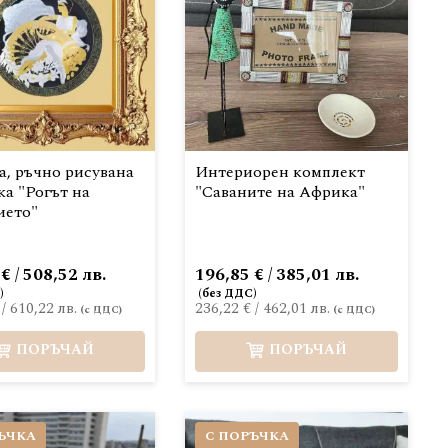
а, ръчно рисувана
Интериорен комплект
а "Рогът на
"Саваните на Африка"
ието"
€ / 508,52 лв.
196,85 € / 385,01 лв.
/
610,22 лв.
236,22 €
/
462,01 лв.
ПОРЪЧАЙ
ПОРЪЧАЙ
ЪЧКА
С ПОРЪЧКА