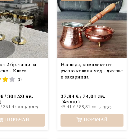
т 2 бр. чаши за
Наслада, комплект от
ско - Класа
ръчно кована мед - джезве
и захарница
:
(1)
€ / 301,20 лв.
37,84 € / 74,01 лв.
/
361,44 лв.
45,41 €
/
88,81 лв.
ПОРЪЧАЙ
ПОРЪЧАЙ