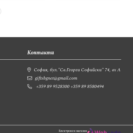
траница
ица
Страница
Следващ
Контакти
София, бул."Св.Георги Софийски" 74, вх А
giftsbgnet@gmail.com
+359 89 9528300
+359 89 8580494
Електронен магазин