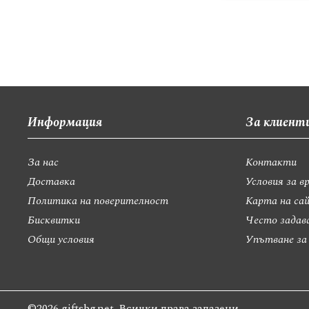
Информация
За клиент
За нас
Контакти
Доставка
Условия за в
Политика на поверителност
Карта на са
Бисквитки
Често задав
Общи условия
Упътване за
©2026 giftsbg.net. Всички права запазени.