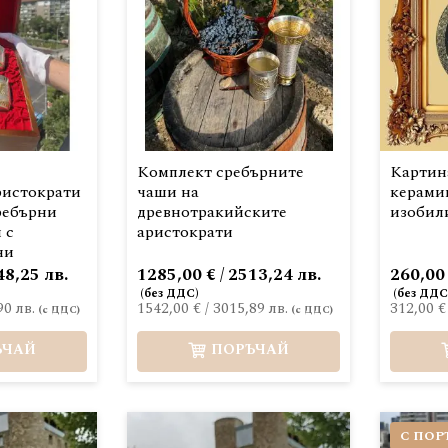
Комплект сребърните
Картин
ристократи
чаши на
керамик
ребърни
древнотракийските
изобил
 с
аристократи
ни
48,25 лв.
1285,00 € / 2513,24 лв.
260,00 
90 лв.
1542,00 €
/
3015,89 лв.
312,00 €
ЪЧАЙ
ПОРЪЧАЙ
С ПОР