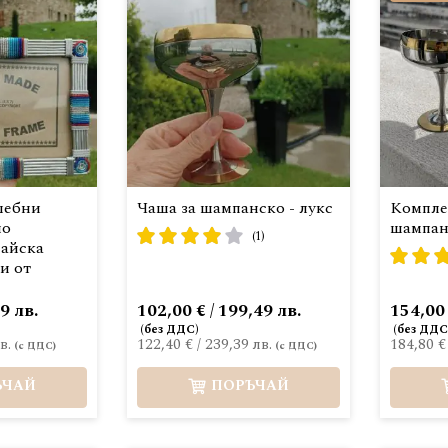
шебни
Чаша за шампанско - лукс
Комплек
но
шампан
рейтинг:
(1)
сайска
рейтинг
80%
и от
80%
9 лв.
102,00 € / 199,49 лв.
154,00 
в.
122,40 €
/
239,39 лв.
184,80 €
ЪЧАЙ
ПОРЪЧАЙ