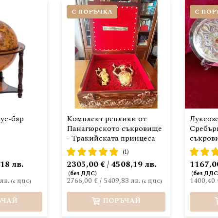
С ПОРЪЧКА
С ПОР
ус-бар
Комплект реплики от
Луксоз
Панагюрското съкровище
Сребър
- Тракийската принцеса
съкров
рейтинг:
рейтинг
(1)
100%
80%
,18 лв.
2305,00 € / 4508,19 лв.
1167,00
лв.
2766,00 €
/
5409,83 лв.
1400,40 
ЪЧАЙ
ПОРЪЧАЙ