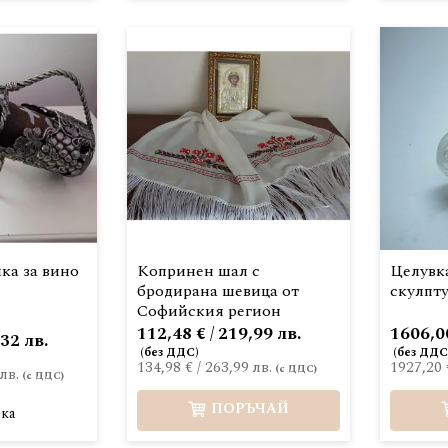
ка за вино
Копринен шал с
Целувка
бродирана шевица от
скулпт
Софийския регион
112,48 € / 219,99 лв.
1606,00
,32 лв.
134,98 €
/
263,99 лв.
1927,20 
лв.
ПОРЪЧАЙ
ка