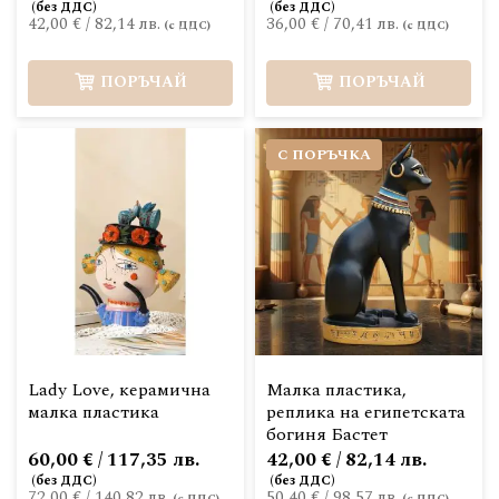
42,00 €
/
82,14 лв.
36,00 €
/
70,41 лв.
ПОРЪЧАЙ
ПОРЪЧАЙ
С ПОРЪЧКА
Lady Love, керамична
Малка пластика,
малка пластика
реплика на египетската
богиня Бастет
60,00 € / 117,35 лв.
42,00 € / 82,14 лв.
72,00 €
/
140,82 лв.
50,40 €
/
98,57 лв.