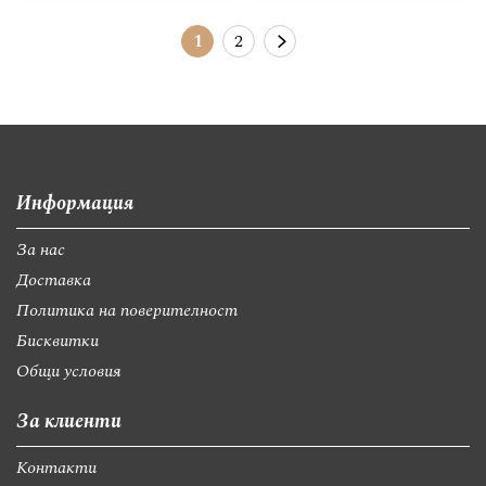
Страница
В момента четете страница
Страница
Страница
Следващ
1
2
Информация
За нас
Доставка
Политика на поверителност
Бисквитки
Общи условия
За клиенти
Контакти