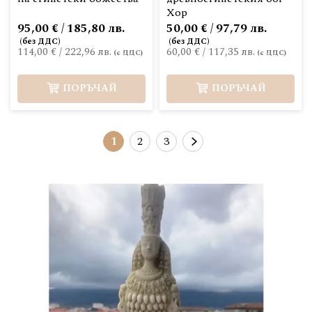
Хор
95,00 € / 185,80 лв.
50,00 € / 97,79 лв.
114,00 €
/
222,96 лв.
60,00 €
/
117,35 лв.
ПОРЪЧАЙ
ПОРЪЧАЙ
Страница
В момента четете страница
Страница
Страница
Страница
Следващ
1
2
3