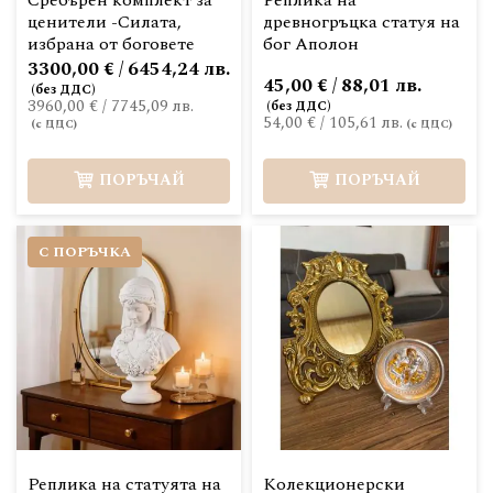
Сребърен комплект за
Реплика на
ценители -Силата,
древногръцка статуя на
избрана от боговете
бог Аполон
3300,00 € / 6454,24 лв.
45,00 € / 88,01 лв.
3960,00 €
/
7745,09 лв.
54,00 €
/
105,61 лв.
ПОРЪЧАЙ
ПОРЪЧАЙ
С ПОРЪЧКА
Реплика на статуята на
Колекционерски