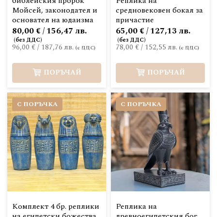
библейския пророк
Реплика на
Мойсей, законодател и
средновековен бокал за
основател на юдаизма
причастие
80,00 € / 156,47 лв.
65,00 € / 127,13 лв.
96,00 €
/
187,76 лв.
78,00 €
/
152,55 лв.
ПОРЪЧАЙ
ПОРЪЧАЙ
С ПОРЪЧКА
С ПОРЪЧКА
Комплект 4 бр. реплики
Реплика на
на египетски божества
древноегипетския бог