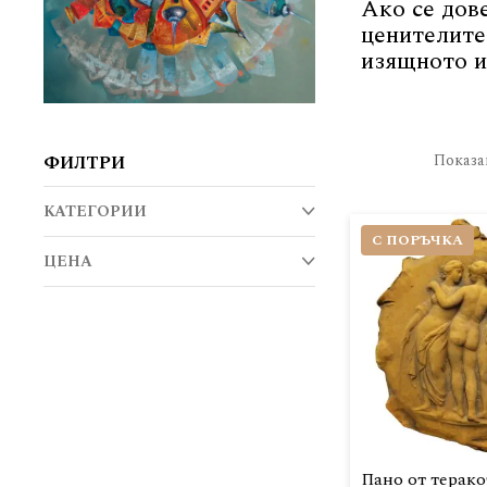
Ако се дов
ценителите
изящното и
Намерени
Показ
ФИЛТРИ
резултати
КАТЕГОРИИ
С ПОРЪЧКА
ЦЕНА
Пано от терако