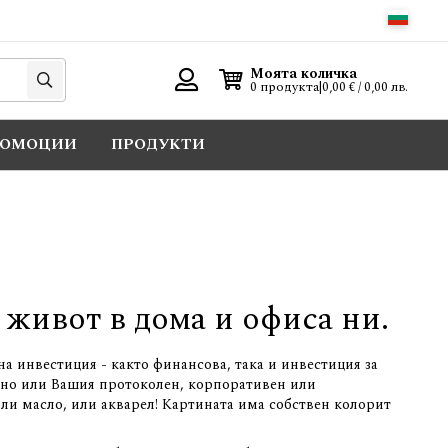
Търси
Моята количка
0 продукта
|
0,00 € / 0,00 лв.
Вход
РОМОЦИИ
ПРОДУКТИ
 живот в дома и офиса ни.
зна инвестиция - както финансова, така и инвестиция за
пано или Вашия протоколен, корпоративен или
ли масло, или акварел! Картината има собствен колорит