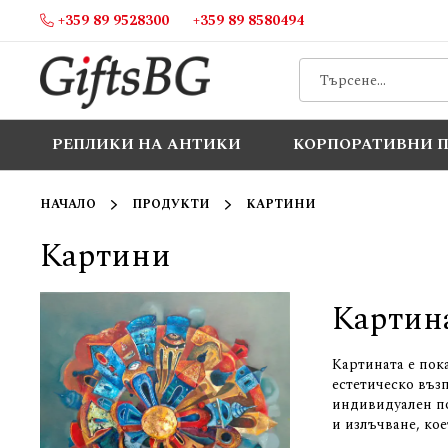
+359 89 9528300
+359 89 8580494
Прескачане
към
съдържанието
РЕПЛИКИ НА АНТИКИ
КОРПОРАТИВНИ 
НАЧАЛО
ПРОДУКТИ
КАРТИНИ
Картини
Картина
Картината е пока
естетическо въз
индивидуален по
и излъчване, ко