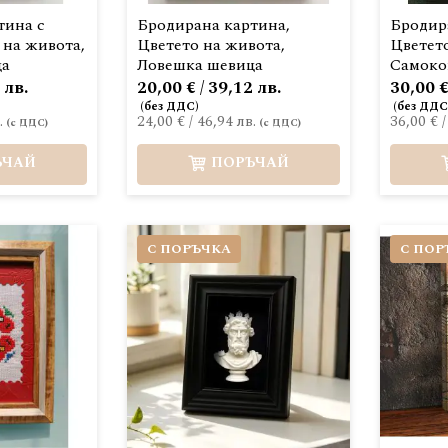
тина с
Бродирана картина,
Бродир
 на живота,
Цветето на живота,
Цветето
ца
Ловешка шевица
Самоко
 лв.
20,00 € / 39,12 лв.
30,00 €
.
24,00 €
/
46,94 лв.
36,00 €
ЪЧАЙ
ПОРЪЧАЙ
С ПОРЪЧКА
С ПОР