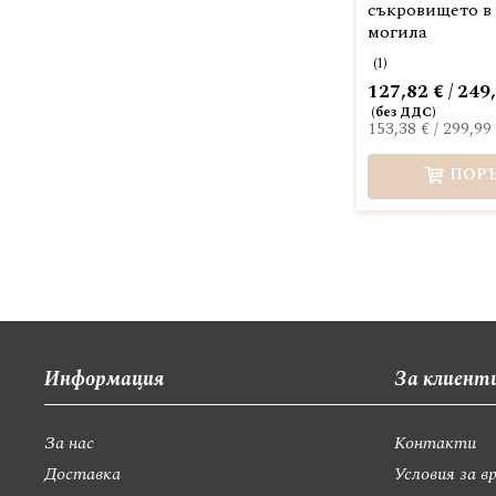
съкровището в
могила
(1)
127,82 € / 249
153,38 €
/
299,99 
ПОР
Информация
За клиент
За нас
Контакти
Доставка
Условия за в