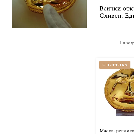
Всички отк
Сливен. Ед
1
прод
С ПОРЪЧКА
Маска, реплика