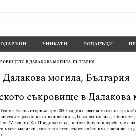
ПОДАРЪЦИ
УНИКАТИ
ПОДАРЪЦИ
П
РОВИЩЕТО В ДАЛАКОВА МОГИЛА, БЪЛГАРИЯ
 Далакова могила, България
ското съкровище в Далакова 
 Георги Китов открива през 2007 година златна маска на тракийс
гическите разкопки са направени в Далакова могила, в близост 
 от IV век пр. Хр. Предполага се, че това богато погребение е н
о място масивен златен пръстен, върху който има гравиран над
ия"