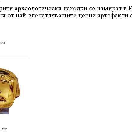
рити археологически находки се намират в Р
ни от най-впечатляващите ценни артефакти с
укт
 от