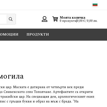
Търси
Моята количка
0 продукта
|
0,00 € / 0,00 лв.
Вход
РОМОЦИИ
ПРОДУКТИ
могила
ки цар. Маската е датирана от четвърти век преди
до Сливенското село Тополчане. Артефактите са открити
а тракийски цар.
На следващия ден, архелогическият екип
пис с гръцки букви и образ на мъж с брада.
"На