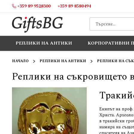
+359 89 9528300
+359 89 8580494
Прескачане
към
съдържанието
РЕПЛИКИ НА АНТИКИ
КОРПОРАТИВНИ 
НАЧАЛО
РЕПЛИКИ НА АНТИКИ
РЕПЛИКИ НА СЪК
Реплики на съкровището в
Тракий
Екипът на проф.
Христа. Археоло
в тракийски гроб
намира на същот
спасителя на Аз