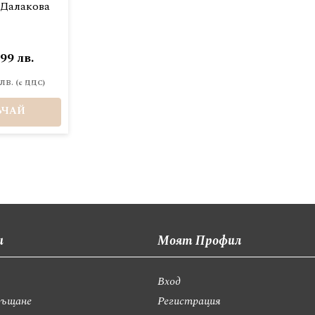
 Далакова
,99 лв.
лв.
ЪЧАЙ
и
Моят Профил
Вход
ръщане
Регистрация