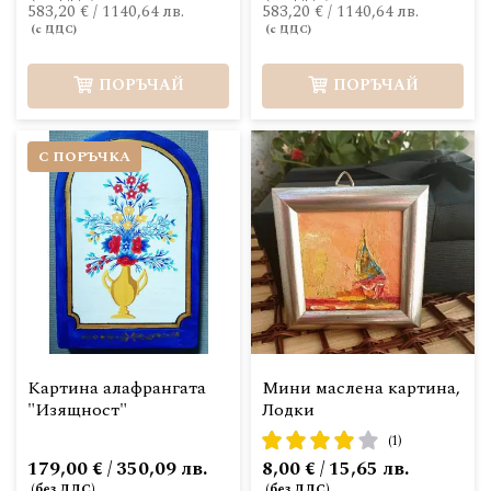
583,20 €
/
1140,64 лв.
583,20 €
/
1140,64 лв.
ПОРЪЧАЙ
ПОРЪЧАЙ
С ПОРЪЧКА
Картина алафрангата
Мини маслена картина,
"Изящност"
Лодки
рейтинг:
(1)
80%
179,00 € / 350,09 лв.
8,00 € / 15,65 лв.