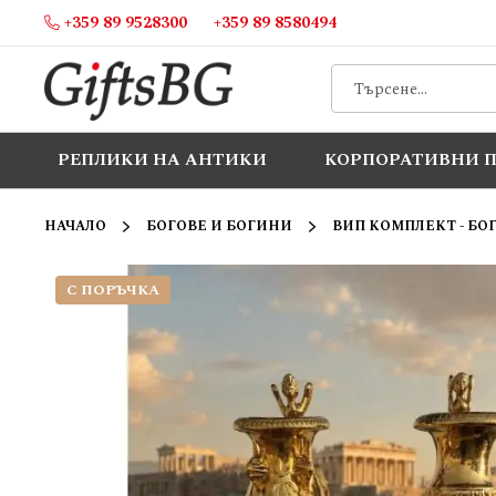
+359 89 9528300
+359 89 8580494
Прескачане
към
съдържанието
РЕПЛИКИ НА АНТИКИ
КОРПОРАТИВНИ 
НАЧАЛО
БОГОВЕ И БОГИНИ
ВИП КОМПЛЕКТ - Б
С ПОРЪЧКА