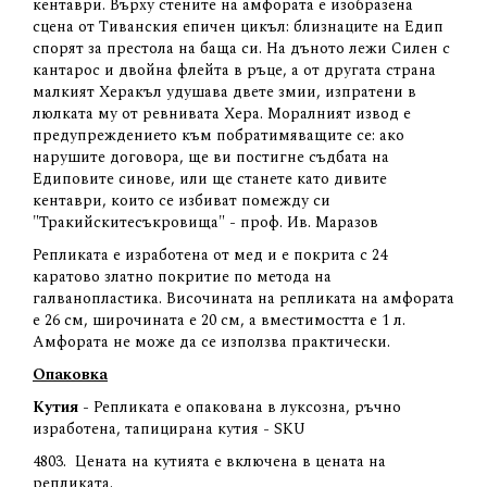
кентаври. Върху стените на амфората е изобразена
сцена от Тиванския епичен цикъл: близнаците на Едип
спорят за престола на баща си. На дъното лежи Силен с
кантарос и двойна флейта в ръце, а от другата страна
малкият Херакъл удушава двете змии, изпратени в
люлката му от ревнивата Хера. Моралният извод е
предупреждението към побратимяващите се: ако
нарушите договора, ще ви постигне съдбата на
Едиповите синове, или ще станете като дивите
кентаври, които се избиват помежду си
"Тракийскитесъкровища" - проф. Ив. Маразов
Репликата е изработена от мед и е покрита с 24
каратово златно покритие по метода на
галванопластика. Височината на репликата на амфората
е 26 см, широчината е 20 см, а вместимостта е 1 л.
Амфората не може да се използва практически.
Опаковка
Кутия
- Репликата е опакована в луксозна, ръчно
изработена, тапицирана кутия - SKU
4803
.
Цената на кутията е включена в цената на
репликата.