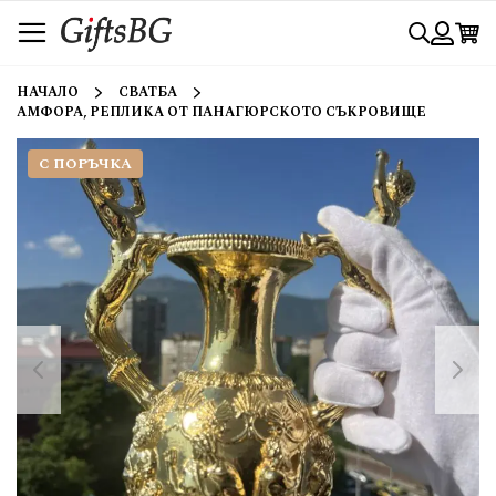
Прескачане
Търси
към
съдържанието
Вход
НАЧАЛО
СВАТБА
АМФОРА, РЕПЛИКА ОТ ПАНАГЮРСКОТО СЪКРОВИЩЕ
С ПОРЪЧКА