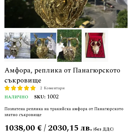
Амфора, реплика от Панагюрското
съкровище
2
Коментари
рейтинг:
100
100
% of
1002
SKU
НАЛИЧНО
Позлатена реплика на тракийска амфора от Панагюрското
златно съкровище
1038,00 € / 2030,15 лв.