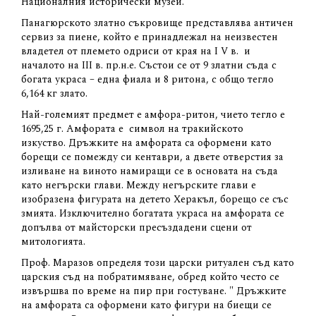
Националния исторически музей.
Панагюрското златно съкровище представлява античен
сервиз за пиене, който е принадлежал на неизвестен
владетел от племето одриси от края на I
V в. и
началото на III
в. пр.н.е. Състои се от 9 златни съда с
богата украса – една фиала и 8 ритона, с общо тегло
6,164 кг злато.
Най-големият предмет е амфора-ритон, чието тегло е
1695,25 г. Амфората е символ на тракийското
изкуство. Дръжките на амфората са оформени като
борещи се помежду си кентаври, а двете отверстия за
изливане на виното намиращи се в основата на съда
като негърски глави. Между негърските глави е
изобразена фигурата на детето Херакъл, борещо се със
змията. Изключително богатата украса на амфората се
допълва от майсторски пресъздадени сцени от
митологията.
Проф. Маразов определя този царски ритуален съд като
царския съд на побратимяване, обред който често се
извършва по време на пир при гостуване. " Дръжките
на амфората са оформени като фигури на биещи се