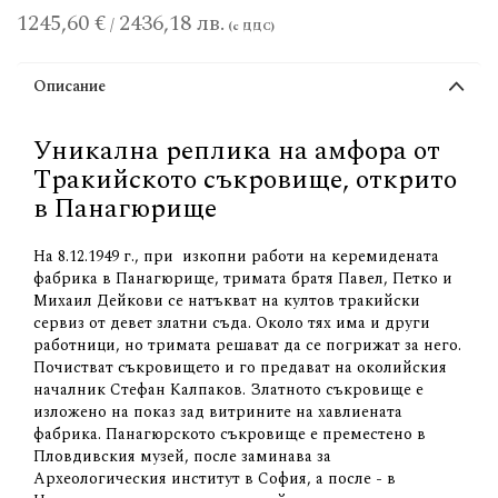
1245,60 €
2436,18 лв.
/
Описание
Уникална реплика на амфора от
Tракийското съкровище, открито
в Панагюрище
На 8.12.1949 г., при изкопни работи на керемидената
фабрика в Панагюрище, тримата братя Павел, Петко и
Михаил Дейкови се натъкват на култов тракийски
сервиз от девет златни съда. Около тях има и други
работници, но тримата решават да се погрижат за него.
Почистват съкровището и го предават на околийския
началник Стефан Калпаков. Златното съкровище е
изложено на показ зад витрините на хавлиената
фабрика. Панагюрското съкровище е преместено в
Пловдивския музей, после заминава за
Археологическия институт в София, а после - в