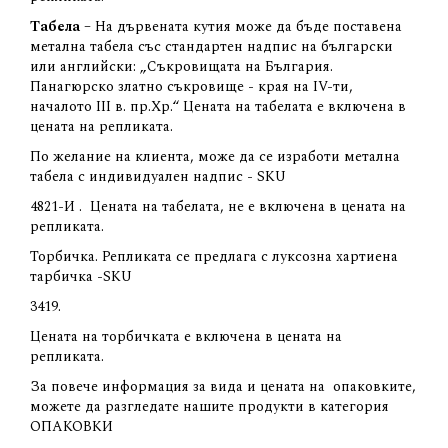
Табела
– На дървената кутия може да бъде поставена
метална табела със стандартен надпис на български
или английски: „Съкровищата на България.
Панагюрско златно съкровище - края на IV-ти,
началото III в. пр.Хр.“ Цената на табелата е включена в
цената на репликата.
По желание на клиента, може да се изработи метална
табела с индивидуален надпис - SKU
4821-И
.
Цената на табелата, не е включена в цената на
репликата.
Торбичка. Репликата се предлага с луксозна хартиена
тарбичка -SKU
3419.
Цената на торбичката е включена в цената на
репликата.
За повече информация за вида и цената на
опаковките,
можете да разгледате нашите продукти в категория
ОПАКОВКИ