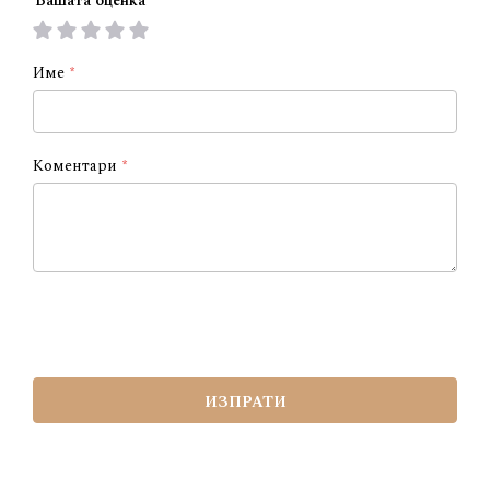
Вашата оценка
1
2
3
4
5
star
stars
stars
stars
stars
Име
Коментари
ИЗПРАТИ