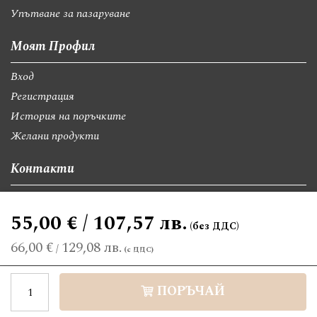
Упътване за пазаруване
Моят Профил
Вход
Регистрация
История на поръчките
Желани продукти
Контакти
София, бул."Св.Георги Софийски" 74, вх А
55,00 € / 107,57 лв.
giftsbgnet@gmail.com
+359 89 9528300
+359 89 8580494
66,00 €
129,08 лв.
/
©2026 giftsbg.net. Всички права запазени.
ПОРЪЧАЙ
Електронен магазин
разработен и поддържан от