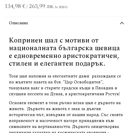
134,98 €
263,99 лв.
/
Описание
Копринен шал с мотиви от
националната българска шевица
е едновременно аристократичен,
стилен и елегантен подарък.
Този шал напомня за елегантните дами разхождали се
по жълтите павета на бул. "Цар Освободител",
танцували валс в старите градски къщи в Пловдив и
слушали песента на Дунав, в аристократичния Русчук!
Основен елемент в този ръчно везан шал е дървото на
живота. Дървото на живота е знак за дългия
исторически път, извървян от нашия народ. Със своята
изправеност и насоченост нагоре принадлежи към
символите на вертикалността. Дървото олицетворява
цикличния характер на космическата еволюция -