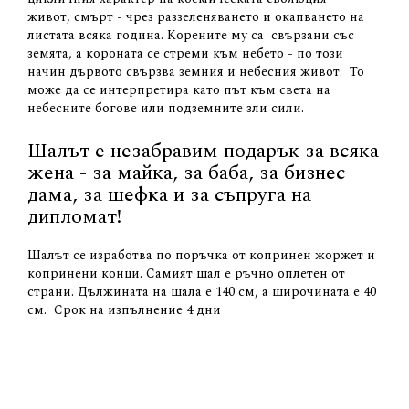
живот, смърт - чрез раззеленяването и окапването на
листата всяка година. Корените му са свързани със
земята, а короната се стреми към небето - по този
начин дървото свързва земния и небесния живот. То
може да се интерпретира като път към света на
небесните богове или подземните зли сили.
Шалът е незабравим подарък за всяка
жена - за майка, за баба, за бизнес
дама, за шефка и за съпруга на
дипломат!
Шалът се изработва по поръчка от копринен жоржет и
копринени конци. Самият шал е ръчно оплетен от
страни. Дължината на шала е 140 см, а широчината е 40
см. Срок на изпълнение 4 дни