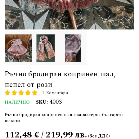
Ръчно бродиран копринен шал,
пепел от рози
1
Коментари
рейтинг:
100
100
% of
4003
SKU
НАЛИЧНО
Ръчно бродиран копринен шал с характерна българска
шевица
112,48 € / 219,99 лв.