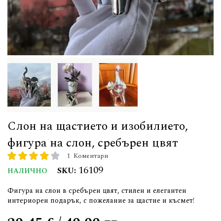
Слон на щастието и изобилието,
фигура на слон, сребърен цвят
1
Коментари
рейтинг:
80
100
% of
16109
SKU
НАЛИЧНО
Фигура на слон в сребърен цвят, стилен и елегантен
интериорен подарък, с пожелание за щастие и късмет!