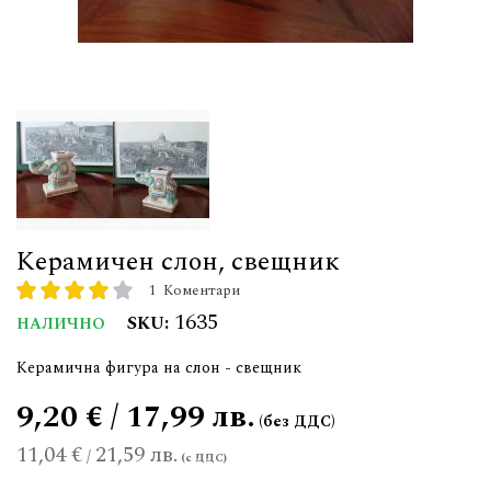
Керамичен слон, свещник
1
Коментари
рейтинг:
80
100
% of
1635
SKU
НАЛИЧНО
Керамична фигура на слон - свещник
9,20 € / 17,99 лв.
11,04 €
21,59 лв.
/