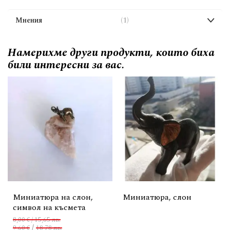
Мнения
1
Намерихме други продукти, които биха
били интересни за вас.
Миниатюра на слон,
Миниатюра, слон
символ на късмета
8,00 € / 15,65 лв.
/
9,60 €
18,78 лв.