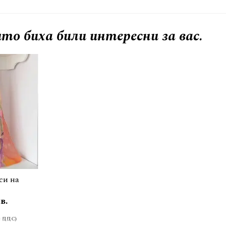
то биха били интересни за вас.
си на
в.