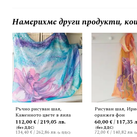
Намерихме други продукти, кои
Ръчно рисуван шал,
Рисуван шал, Ири
Каменното цвете в лила
оранжев фон
112,00 € / 219,05 лв.
60,00 € / 117,35 л
134,40 €
/
262,86 лв.
72,00 €
/
140,82 лв.