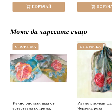
ПОРЪЧАЙ
ПОРЪЧ
Може да
харесате също
С ПОРЪЧКА
С ПОРЪЧКА
Ръчно рисуван шал от
Ръчно рисуван ша
естествена коприна,
Червена роза