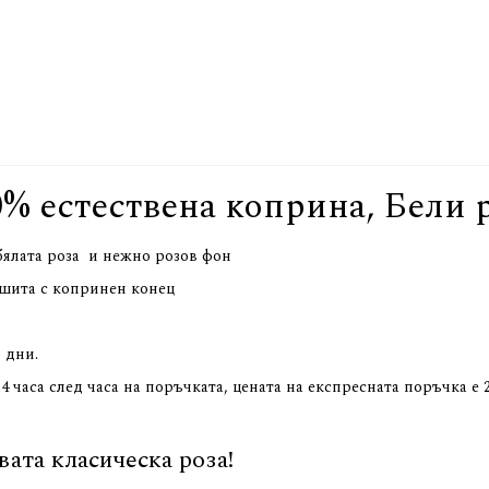
0% естествена коприна, Бели 
бялата роза и нежно розов фон
дшита с копринен конец
 дни.
 часа след часа на поръчката, цената на експресната поръчка е 2
вата класическа роза!