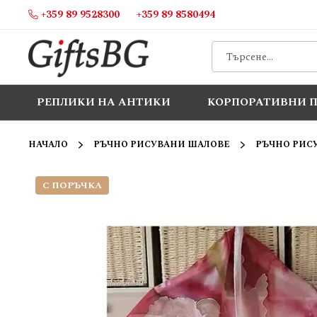
+359 89 9528300
+359 89 8580494
Прескачане
към
съдържанието
РЕПЛИКИ НА АНТИКИ
КОРПОРАТИВНИ 
НАЧАЛО
РЪЧНО РИСУВАНИ ШАЛОВЕ
РЪЧНО РИС
С ПОРЪЧКА