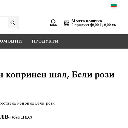
Търси
Моята количка
0 продукта
|
0,00 € / 0,00 лв.
Вход
РОМОЦИИ
ПРОДУКТИ
н копринен шал, Бели рози
тествена коприна Бели рози
 лв.