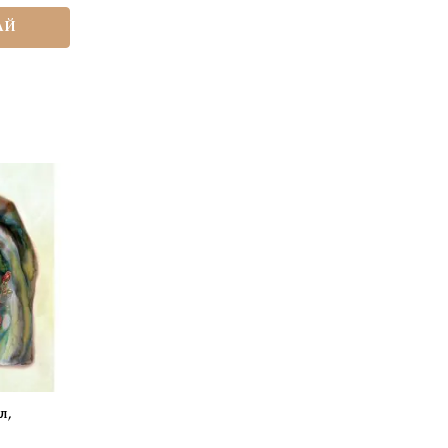
АЙ
л,