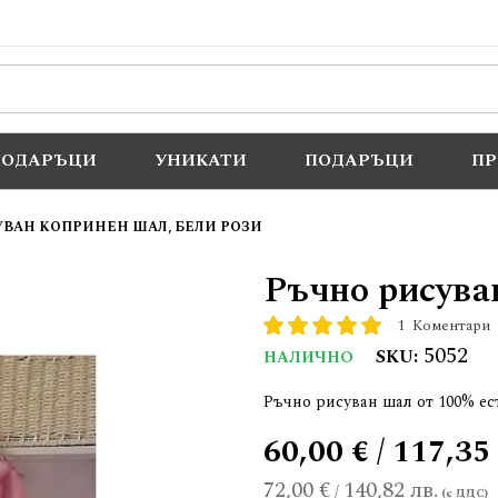
ПОДАРЪЦИ
УНИКАТИ
ПОДАРЪЦИ
П
УВАН КОПРИНЕН ШАЛ, БЕЛИ РОЗИ
Ръчно рисува
1
Коментари
рейтинг:
100
100
% of
5052
SKU
НАЛИЧНО
Ръчно рисуван шал от 100% ес
60,00 € / 117,35
72,00 €
140,82 лв.
/