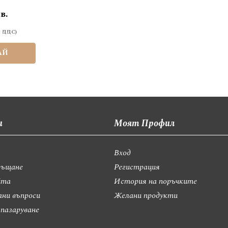
в.
АЙ
и
Моят Профил
Вход
ръщане
Регистрация
йта
История на поръчките
ани въпроси
Желани продукти
 пазаруване