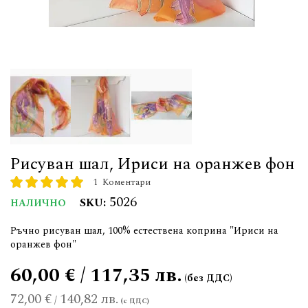
Рисуван шал, Ириси на оранжев фон
1
Коментари
рейтинг:
100
100
% of
5026
SKU
НАЛИЧНО
Ръчно рисуван шал, 100% естествена коприна "Ириси на
оранжев фон"
60,00 € / 117,35 лв.
72,00 €
140,82 лв.
/