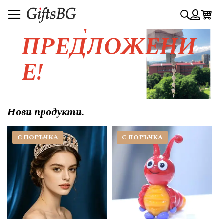
Прескачане
СПЕЦИАЛНО
Търси
към
съдържанието
Вход
ПРЕДЛОЖЕНИ
Е!
Любовта се изразява с красивия
Нови продукти.
жест.....
С ПОРЪЧКА
С ПОРЪЧКА