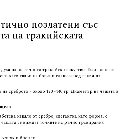
стично позлатени със
ата на тракийската
 духа на античното тракийско изкуство. Тази чаша ни
ени като глави на богини глави и ред глави на
о на среброто - около 120 -140 гр. Диаметър на чашата в
нцеса
ботена изцяло от сребро, елегантна като форма, с
 чашата се виждат точките на ръчно гравирания
а коняк и бренди.