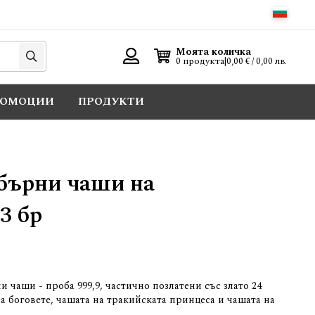
Търси
Моята количка
0 продукта
|
0,00 € / 0,00 лв.
Вход
РОМОЦИИ
ПРОДУКТИ
бърни чаши на
3 бр
 чаши - проба 999,9, частично позлатени със злато 24
на боговете, чашата на тракийската принцеса и чашата на