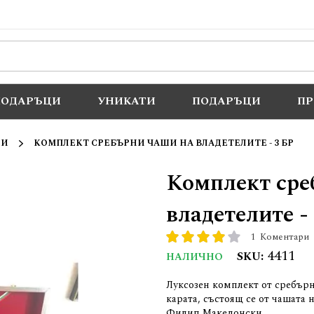
ПОДАРЪЦИ
УНИКАТИ
ПОДАРЪЦИ
П
ЛИ
КОМПЛЕКТ СРЕБЪРНИ ЧАШИ НА ВЛАДЕТЕЛИТЕ - 3 БР
Комплект сре
владетелите - 
1
Коментари
рейтинг:
80
100
% of
4411
SKU
НАЛИЧНО
Луксозен комплект от сребърни
карата, състоящ се от чашата 
Филип Македонски