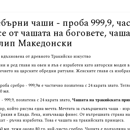
бърни чаши - проба 999,9, ча
се от чашата на боговете, чаш
илип Македонски
, вдъхновена от древното Тракийско изкуство
и и ред глави на овен и лъв е изработен като авторски модел в
ичието на царските обредни ритуали. Женските глави са изобраз
ба сребро - 999,9и е частично позлатена с 24 карата злато. Тегл
0 мл.
 999,9, позлатена с 24 карата злато,
Чашата на тракийската при
р, който рисува една мечта. Мечтата за съвършената чаша - изра
кия и Елада. Лека, излъчваща финес. От вътрешната страна на
ат - ръчна изработка. Това е чашата на тракийската принцеса.
60 мл, тежи около 80 гр. най-чисто сребро. Чашата е подходяща з