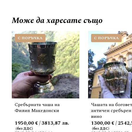
Може да
харесате също
С ПОРЪЧКА
С ПОРЪЧКА
Сребърната чаша на
Чашата на боговет
Филип Македонски
античен сребърен 
вино
1950,00 € / 3813,87 лв.
1300,00 € / 2542,