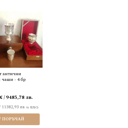
т антични
 чаши - 4 бр
€ / 9485,78 лв.
/
11382,93 лв.
ПОРЪЧАЙ