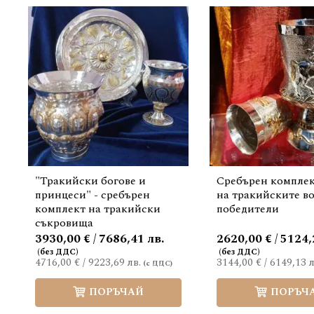
"Тракийски богове и
Сребърен компле
принцеси" - сребърен
на тракийските в
комплект на тракийски
победители
съкровища
3930,00 € / 7686,41 лв.
2620,00 € / 5124,
4716,00 €
/
9223,69 лв.
3144,00 €
/
6149,13 л
ПОРЪЧАЙ
ПОРЪЧ