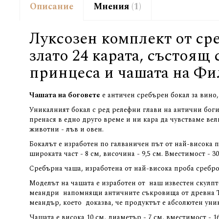
Описание
Мнения
1
Луксозен комплект от сре
злато 24 карата, състоящ 
принцеса и чашата на Ф
Чашата на боговете
е античен сребърен бокал за вино
Уникалният бокал с ред релефни глави на антични богин
пренася в едно друго време и ни кара да чувстваме вел
животни - лъв и овен.
Бокалът е изработен по галваничен път от най-висока про
широката част - 8 см, височина - 9,5 см. Вместимост - 30
Сребърна чаша, изработена от най-висока проба сребро -
Моделът на чашата е изработен от наш известен скулпто
меандри напомнящи античните съкровища от древна Тра
меандър, което доказва, че продуктът е абсолютен уник
Чашата е висока 10 см, диаметър - 7 см, вместимост - 1