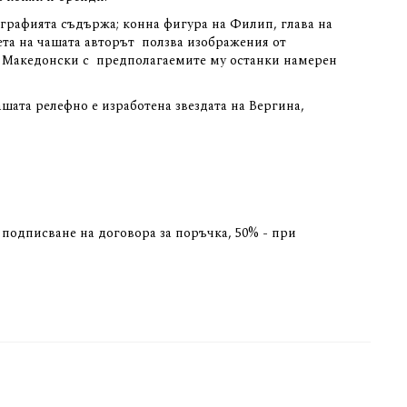
ографията съдържа; конна фигура на Филип, глава на
ета на чашата авторът ползва изображения от
ІІ Македонски с предполагаемите му останки намерен
ашата релефно е изработена звездата на Вергина,
 подписване на договора за поръчка, 50% - при