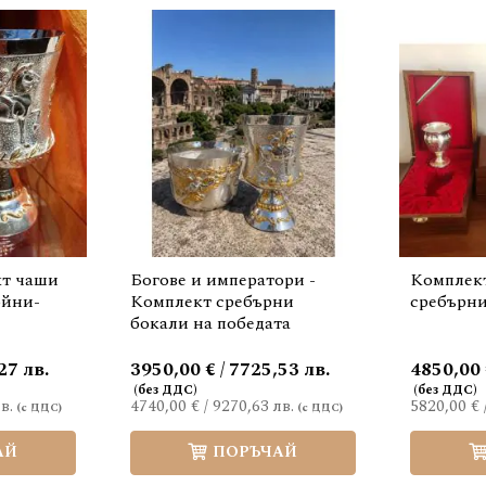
кт чаши
Богове и императори -
Комплек
ойни-
Комплект сребърни
сребърни
бокали на победата
27 лв.
3950,00 € / 7725,53 лв.
4850,00 
в.
4740,00 €
/
9270,63 лв.
5820,00 €
АЙ
ПОРЪЧАЙ