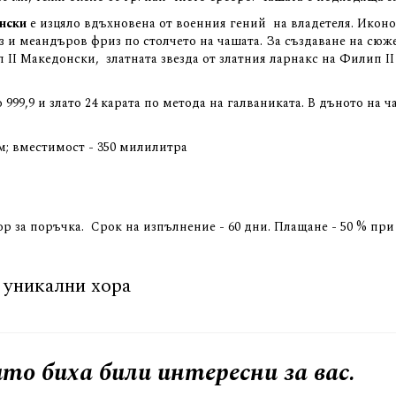
нски
е изцяло вдъхновена от военния гений на владетеля. Икон
из и меандъров фриз по столчето на чашата. За създаване на сюж
 ІІ Македонски, златната звезда от златния ларнакс на Филип 
999,9 и злато 24 карата по метода на галваниката. В дъното на ч
 см; вместимост - 350 милилитра
р за поръчка. Срок на изпълнение - 60 дни. Плащане - 50 % при
 уникални хора
то биха били интересни за вас.