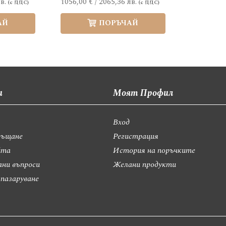
в.
1056,00 €
/
2065,36 лв.
АЙ
ПОРЪЧАЙ
и
Моят Профил
Вход
ръщане
Регистрация
йта
История на поръчките
ани въпроси
Желани продукти
 пазаруване