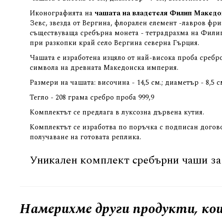
Иконографията на
чашата на владетеля Филип Македо
Зевс, звезда от Вергина, флорален елемент -лавров фр
съществуваща сребърна монета - тетрадрахма на Филип
при разкопки край село Вергина северна Гърция.
Чашата е изработена изцяло от най-висока проба сребро 
символа на древната Македонска империя.
Размери на чашата: височина - 14,5 см.; диаметър - 8,5
Тегло - 208 грама сребро проба 999,9
Комплектът се предлага в луксозна дървена кутия.
Комплектът се изработва по поръчка с подписан догово
получаване на готовата реплика.
Уникален комплект сребърни чаши за
Намерихме други продукти, кои