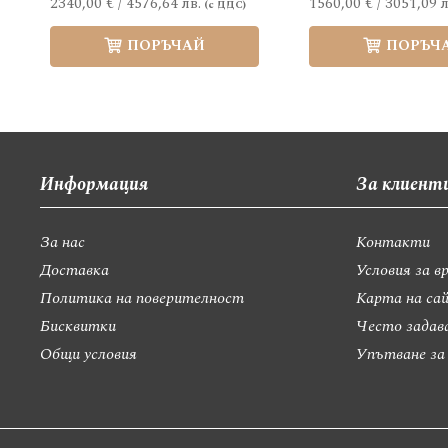
2340,00 €
/
4576,64 лв.
1560,00 €
/
3051,09 л
ПОРЪЧАЙ
ПОРЪЧ
Информация
За клиент
За нас
Контакти
Доставка
Условия за в
Политика на поверителност
Карта на са
Бисквитки
Често задав
Общи условия
Упътване за