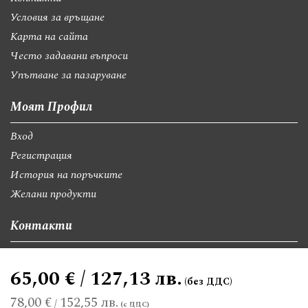
Условия за връщане
Карта на сайта
Често задавани въпроси
Упътване за пазаруване
Моят Профил
Вход
Регистрация
История на поръчките
Желани продукти
Контакти
София, бул."Св.Георги Софийски" 74, вх А
65,00 € / 127,13 лв.
giftsbgnet@gmail.com
+359 89 9528300
+359 89 8580494
78,00 €
152,55 лв.
/