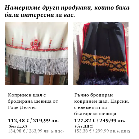
Намерихме други продукти, които биха
били интересни за вас.
Копринен шал с
Ръчно бродиран
бродирана шевица от
копринен шал, Царски,
Гоце Делчев
с елементи на
българска шевица
112,48 € / 219,99 лв.
127,82 € / 249,99 лв.
134,98 €
/
263,99 лв.
153,38 €
/
299,99 лв.