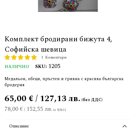
Комплект бродирани бижута 4,
Софийска шевица
1
Коментари
рейтинг:
100
100
% of
1205
SKU
НАЛИЧНО
Медальон, обеци, пръстен и гривна с красива българска
бродерия
65,00 € / 127,13 лв.
78,00 €
152,55 лв.
/
Описание