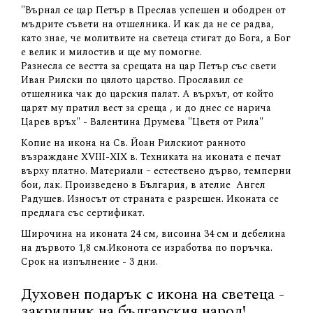
"Върнал се цар Петър в Преслав успешен и ободрен от
мъдрите съвети на отшелника. И как да не се радва,
като знае, че молитвите на светеца стигат до Бога, а Бог
е велик и милостив и ще му помогне.
Разнесла се вестта за срещата на цар Петър със свети
Иван Рилски по цялото царство. Прославил се
отшелника чак до царския палат. А върхът, от който
царят му пратил вест за среща , и до днес се нарича
Царев връх" - Валентина Друмева "Цветя от Рила"
Копие на икона на Св. Йоан Рилскиот ранното
възраждане XVIII-XIX в. Техниката на иконата е печат
върху платно. Материали – естествено дърво, темперни
бои, лак. Произведено в България, в ателие Ангел
Радушев. Износът от страната е разрешен. Иконата се
предлага със сертификат.
Широчина на иконата 24 см, висоина 34 см и дебелина
на дървото 1,8 см.Иконота се изработва по поръчка.
Срок на изпълнение - 3 дни.
Духовен подарък с икона на светеца -
закрилник на българския народ!