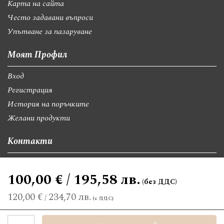
Карта на сайта
Често задавани въпроси
Упътване за пазаруване
Моят Профил
Вход
Регистрация
История на поръчките
Желани продукти
Контакти
София, бул."Св.Георги Софийски" 74, вх А
100,00 € / 195,58 лв.
giftsbgnet@gmail.com
+359 89 9528300
+359 89 8580494
120,00 €
234,70 лв.
/
©2026 giftsbg.net. Всички права запазени.