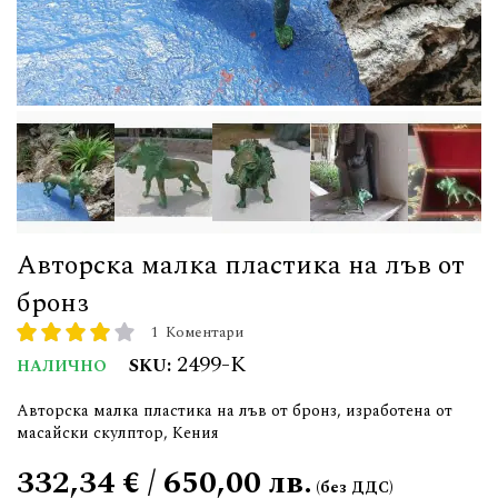
Авторска малка пластика на лъв от
бронз
1
Коментари
рейтинг:
80
100
% of
2499-К
SKU
НАЛИЧНО
Авторска малка пластика на лъв от бронз, изработена от
масайски скулптор, Кения
332,34 € / 650,00 лв.