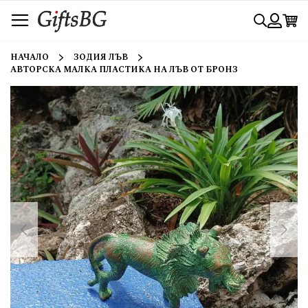
Прескачане
Търси
към
съдържанието
Вход
НАЧАЛО
ЗОДИЯ ЛЪВ
АВТОРСКА МАЛКА ПЛАСТИКА НА ЛЪВ ОТ БРОНЗ