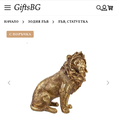
Прескачане
Търси
към
съдържанието
Вход
НАЧАЛО
ЗОДИЯ ЛЪВ
ЛЪВ, СТАТУЕТКА
С ПОРЪЧКА