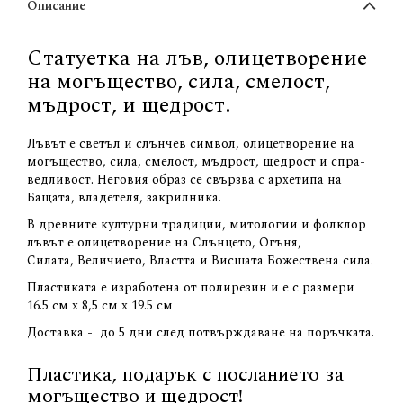
Описание
Статуетка на лъв, олицетворение
на могъщество, сила, смелост,
мъдрост, и щедрост.
Лъвът е светъл и слънчев символ, олицетворение на
могъщество, сила, смелост, мъдрост, щедрост и спра­­­
ведливост. Неговия образ се свързва с архетипа на
Бащата, владетеля, закрилника.
В древните културни традиции, митологии и фолклор
лъвът е олицетворение на Слънцето, Огъня,
Силата, Величието, Властта и Висшата Божествена сила.
Пластиката е изработена от полирезин и е с размери
16.5 см х 8,5 см х 19.5 см
Доставка - до 5 дни след потвърждаване на поръчката.
Пластика, подарък с посланието за
могъщество и щедрост!