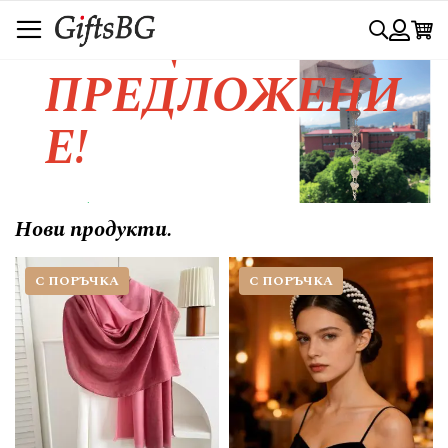
Прескачане
СПЕЦИАЛНО
Търси
към
съдържанието
Вход
ПРЕДЛОЖЕНИ
Е!
Любовта се изразява с красивия
Нови продукти.
жест.....
С ПОРЪЧКА
С ПОРЪЧКА