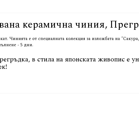
вана керамична чиния, Прег
ат. Чинията е от специалната колекция за изложбата на "Сакура
ълнене - 5 дни.
егръдка, в стила на японската живопис е у
ек!