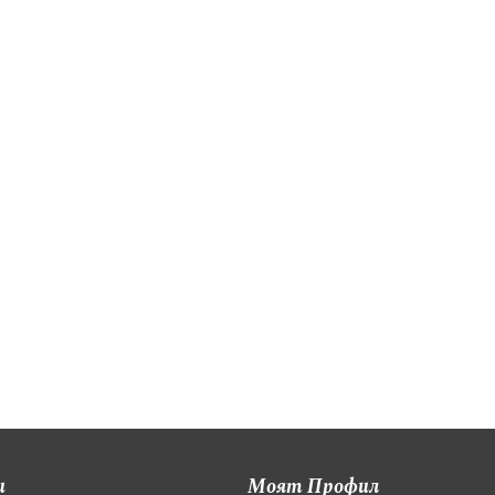
и
Моят Профил