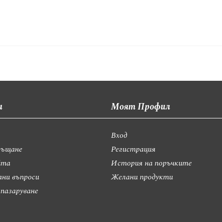
и
Моят Профил
Вход
ръщане
Регистрация
йта
История на поръчките
ани въпроси
Желани продукти
 пазаруване