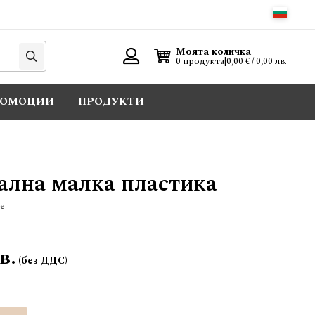
Търси
Моята количка
0 продукта
|
0,00 € / 0,00 лв.
Вход
РОМОЦИИ
ПРОДУКТИ
ална малка пластика
е
в.
Добави