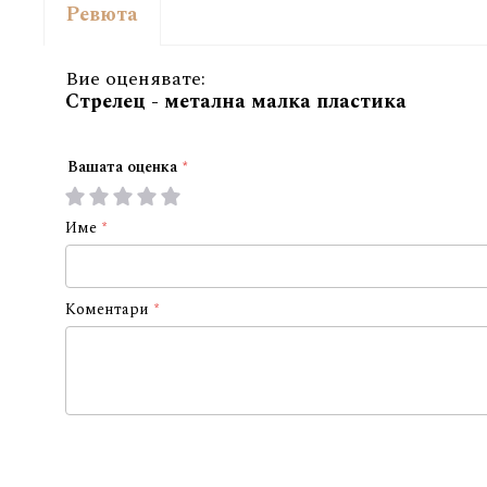
Ревюта
Вие оценявате:
Стрелец - метална малка пластика
Вашата оценка
1
2
3
4
5
star
stars
stars
stars
stars
Име
Коментари