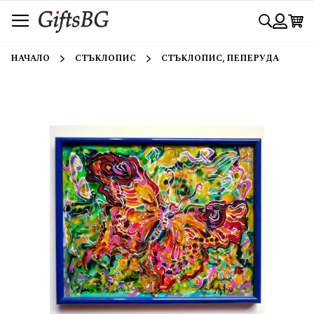
Прескачане
Търси
към
съдържанието
Вход
НАЧАЛО
СТЪКЛОПИС
СТЪКЛОПИС, ПЕПЕРУДА