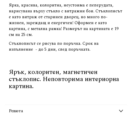
Ярка, красива, колоритна, неустоима е пеперудата,
нарисувана върху стъкло с витражни бои. Стъклописът
е като витраж от старинен дворец, но много по-
жизнен, зареждащ и енергичен! Оформен е като
картина, с метална рамка! Размерът на картината е 19
см на 25 см.
Стъклописът се рисува по поръчка. Срок на
изпълнение - до 5 дни, след поръчката.
Ярък, колоритен, магнетичен
стъклопис. Неповторима интериорна
картина.
Ревюта