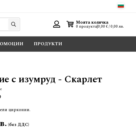
Търси
Моята количка
0 продукта
|
0,00 € / 0,00 лв.
Вход
РОМОЦИИ
ПРОДУКТИ
е с изумруд - Скарлет
е
9
бели цирконии.
в.