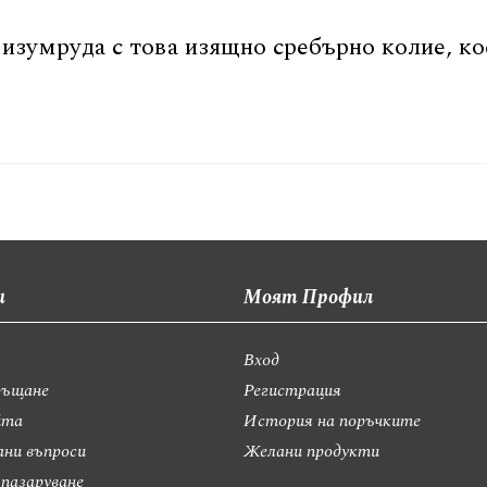
а изумруда с това изящно сребърно колие, к
и
Моят Профил
Вход
ръщане
Регистрация
йта
История на поръчките
ани въпроси
Желани продукти
 пазаруване