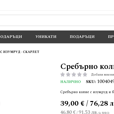
ПОДАРЪЦИ
УНИКАТИ
ПОДАРЪЦИ
П
С ИЗУМРУД - СКАРЛЕТ
Сребърно коли
Добави мнени
рейтинг:
100404
SKU
НАЛИЧНО
Сребърно колие с изумруд и 
39,00 € / 76,28 л
46,80 €
91,53 лв.
/