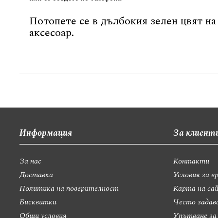
Потопете се в дълбокия зелен цвят н
аксесоар.
Информация
За клиент
За нас
Контакти
Доставка
Условия за в
Политика на поверителност
Карта на са
Бисквитки
Често задав
Общи условия
Упътване за