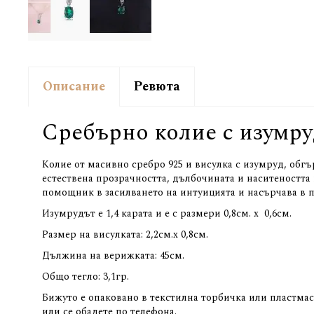
Описание
Ревюта
Сребърно колие с изумру
Колие от масивно сребро 925 и висулка с изумруд, обг
естествена прозрачността, дълбочината и наситеността
помощник в засилването на интуицията и насърчава в п
Изумрудът е 1,4 карата и е с размери 0,8см. х 0,6см.
Размер на висулката: 2,2см.х 0,8см.
Дължина на верижката: 45см.
Общо тегло: 3,1гр.
Бижуто е опаковано в текстилна торбичка или пластма
или се обадете по телефона.