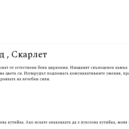
д , Скарлет
ърнат от естествени бели цирконии. Изящният скъпоценен камък 
 на цвета си. Изумрудът подпомага комуникативните умения, пр
роявата на лечебни сили.
сова кутийка. Ако искате опаковката да е луксозна кутийка, м