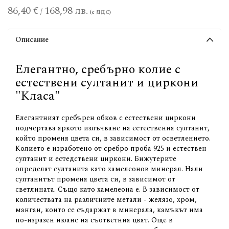
86,40 €
168,98 лв.
/
Описание
Елегантно, сребърно колие с
естествени султанит и циркони
"Класа"
Елегантният сребърен обков с естествени циркони
подчертава яркото излъчване на естествения султанит,
който променя цвета си, в зависимост от осветлението.
Колието е изработено от сребро проба 925 и естествен
султанит и естедствени циркони. Бижутерите
определят султанита като хамелеонов минерал. Нали
султанитът променя цвета си, в зависимот от
светлината. Също като хамелеона е. В зависимост от
количествата на различните метали - желязо, хром,
манган, които се съдаржат в минерала, камъкът има
по-изразен нюанс на съответния цвят. Още в