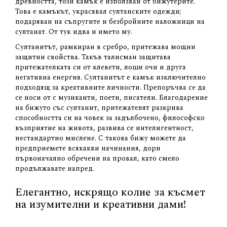
древността, този камък е използван от бижутерите.
Това е камъкът, украсявал султанските одежди;
подаряван на съпругите и безбройните наложници на
султанат. От тук идва и името му.
Султанитът, рамкиран в сребро, притежава мощни
защитни свойства. Такъв талисман защитава
притежателката си от клевети, лоши очи и друга
негативна енергия. Султанитът е камък изключително
подходящ за креативните личности. Препоръчва се да
се носи от с музиканти, поети, писатели. Благодарение
на бижуто със султанит, притежателят разкрива
способността си на човек за задълбочено, философско
възприятие на живота, развива се интелигентност,
нестандартно мислене. С такова бижу можете да
предприемете всякакви начинания, дори
първоначално обречени на провал, като смело
продължавате напред.
Елегантно, искрящо колие за късмет
на изумителни и креативни дами!