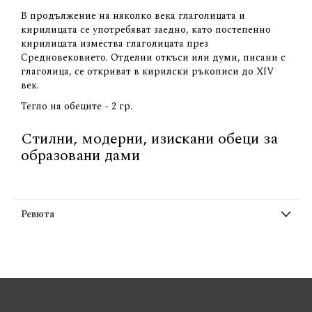
В продължение на няколко века глаголицата и
кирилицата се употребяват заедно, като постепенно
кирилицата измества глаголицата през
Средновековието. Отделни откъси или думи, писани с
глаголица, се откриват в кирилски ръкописи до XIV
век.
Тегло на обеците - 2 гр.
Стилни, модерни, изискани обеци за
образовани дами
Ревюта