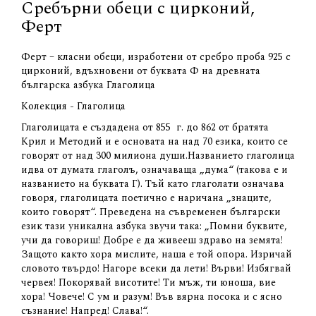
Сребърни обеци с цирконий,
Ферт
Ферт – класни обеци, изработени от сребро проба 925 с
цирконий, вдъхновени от буквата Ф на древната
българска азбука Глаголица
Колекция - Глаголица
Глаголицата е създадена от 855 г. до 862 от братята
Крил и Методий и е основата на над 70 езика, които се
говорят от над 300 милиона души.Названието глаголица
идва от думата глаголъ, означаваща „дума“ (такова е и
названието на буквата Г). Тъй като глаголати означава
говоря, глаголицата поетично е наричана „знаците,
които говорят“. Преведена на съвременен български
език тази уникална азбука звучи така: „Помни буквите,
учи да говориш! Добре е да живееш здраво на земята!
Защото както хора мислите, наша е той опора. Изричай
словото твърдо! Нагоре всеки да лети! Върви! Избягвай
червея! Покорявай висотите! Ти мъж, ти юноша, вие
хора! Човече! С ум и разум! Във вярна посока и с ясно
съзнание! Напред! Слава!“.