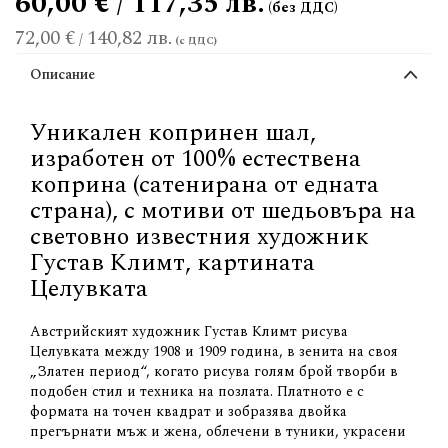
60,00 € / 117,35 лв.
72,00 €
140,82 лв.
/
Описание
Уникален копринен шал,
изработен от 100% естествена
коприна (сатенирана от едната
страна), с мотиви от шедьовъра на
световно известния художник
Густав Климт, картината
Целувката
Австрийският художник Густав Климт рисува
Целувката между 1908 и 1909 година, в зенита на своя
„Златен период“, когато рисува голям брой творби в
подобен стил и техника на позлата. Платното е с
формата на точен квадрат и зобразява двойка
прегърнати мъж и жена, облечени в туники, украсени