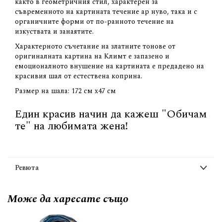
както в геометричния стил, характерен за
съвременното на картината течение ар нуво, така и с
органичните форми от по-ранното течение на
изкуствата и занаятите.
Характерното съчетание на златните тонове от
оригиналната картина на Климт е запазено и
емоционалното внушение на картината е предадено на
красивия шал от естествена коприна.
Размер на шала: 172 см х47 см
Един красив начин да кажеш "Обичам
те" на любимата жена!
Ревюта
Може да
харесате също