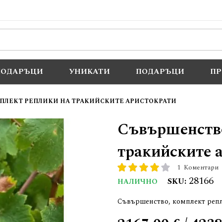
ПОДАРЪЦИ
УНИКАТИ
ПОДАРЪЦИ
П
ПЛЕКТ РЕПЛИКИ НА ТРАКИЙСКИТЕ АРИСТОКРАТИ
Съвършенство
тракийските 
1
Коментари
рейтинг:
80
100
% of
28166
SKU
НАЛИЧНО
Съвършенство, комплект репл