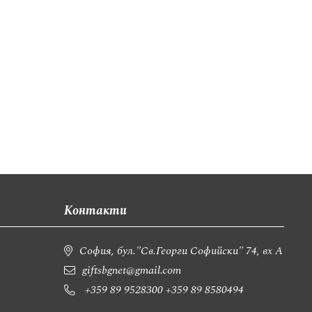
Контакти
София, бул."Св.Георги Софийски" 74, вх А
giftsbgnet@gmail.com
+359 89 9528300
+359 89 8580494