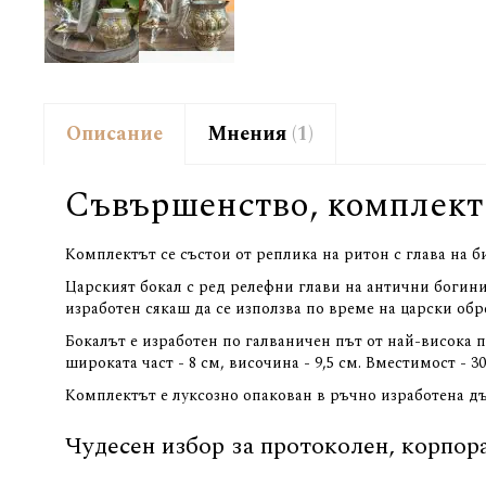
Описание
Мнения
1
Съвършенство, комплект 
Комплектът се състои от реплика на ритон с глава на 
Царският бокал с ред релефни глави на антични богини
изработен сякаш да се използва по време на царски обр
Бокалът е изработен по галваничен път от най-висока про
широката част - 8 см, височина - 9,5 см. Вместимост - 
Комплектът е луксозно опакован в ръчно изработена дър
Чудесен избор за протоколен, корпора