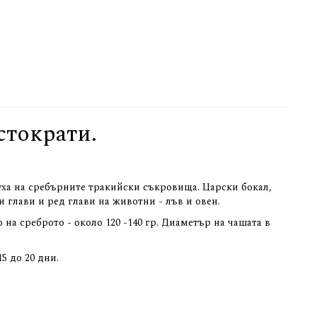
стократи.
духа на сребърните тракийски съкровища. Царски бокал,
 глави и ред глави на животни - лъв и овен.
о на среброто - около 120 -140 гр. Диаметър на чашата в
5 до 20 дни.