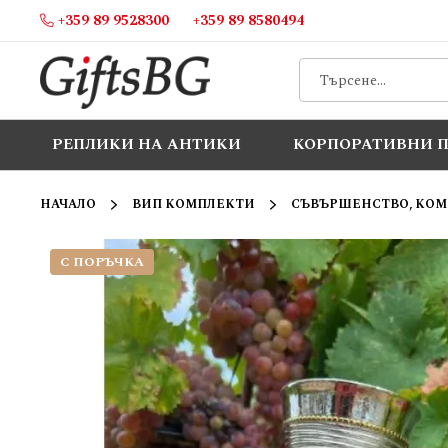
+359 89 9528300
+359 89 8580494
Прескачане
към
съдържанието
РЕПЛИКИ НА АНТИКИ
КОРПОРАТИВНИ 
НАЧАЛО
ВИП КОМПЛЕКТИ
СЪВЪРШЕНСТВО, КОМ
С ПОРЪЧКА