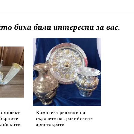
то биха били интересни за вас.
комплект
Комплект реплики на
ебърните
съдовете на тракийските
кийските
аристократи