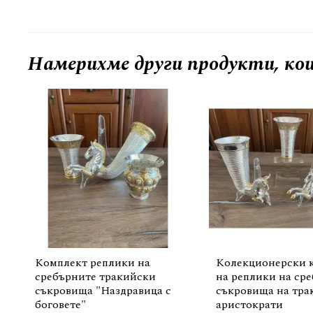
Намерихме други продукти, кои
Комплект реплики на
Колекционерски 
сребърните тракийски
на реплики на ср
съкровища "Наздравица с
съкровища на тра
боговете"
аристократи