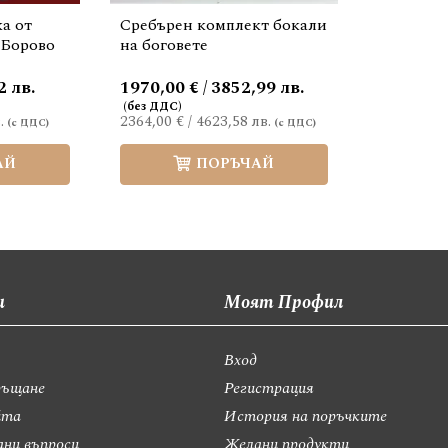
а от
Сребърен комплект бокали
 Борово
на боговете
2 лв.
1970,00 € / 3852,99 лв.
.
2364,00 €
/
4623,58 лв.
АЙ
ПОРЪЧАЙ
и
Моят Профил
Вход
ръщане
Регистрация
йта
История на поръчките
ани въпроси
Желани продукти