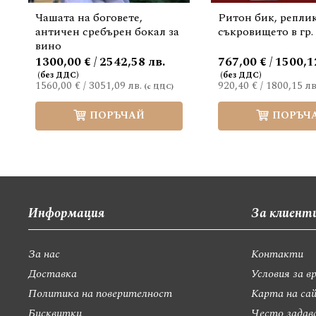
Чашата на боговете,
Ритон бик, реплик
античен сребърен бокал за
съкровището в гр.
вино
1300,00 € / 2542,58 лв.
767,00 € / 1500,1
1560,00 €
/
3051,09 лв.
920,40 €
/
1800,15 лв
ПОРЪЧАЙ
ПОРЪЧ
Информация
За клиент
За нас
Контакти
Доставка
Условия за в
Политика на поверителност
Карта на са
Бисквитки
Често задав