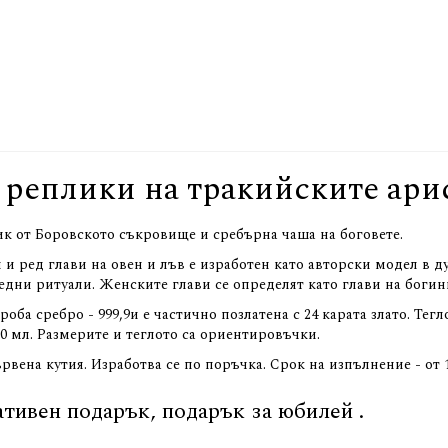
реплики на тракийските ари
бик от Боровското съкровище и сребърна чаша на боговете.
 и ред глави на овен и лъв е изработен като авторски модел в 
едни ритуали. Женските глави се определят като глави на богини
ба сребро - 999,9и е частично позлатена с 24 карата злато. Тегл
300 мл. Размерите и теглото са ориентировъчки.
вена кутия. Изработва се по поръчка. Срок на изпълнение - от 1
тивен подарък, подарък за юбилей .