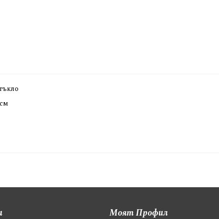
стъкло
 см
и
Моят Профил