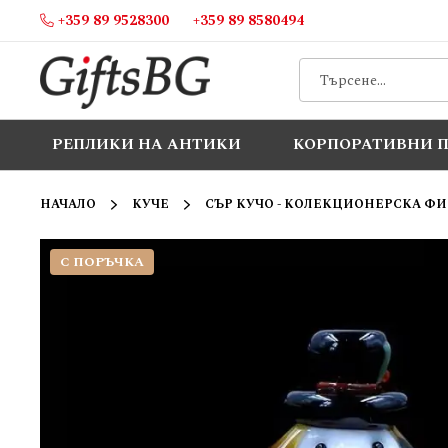
+359 89 9528300
+359 89 8580494
Прескачане
към
съдържанието
РЕПЛИКИ НА АНТИКИ
КОРПОРАТИВНИ 
НАЧАЛО
КУЧЕ
СЪР КУЧО - КОЛЕКЦИОНЕРСКА ФИ
С ПОРЪЧКА