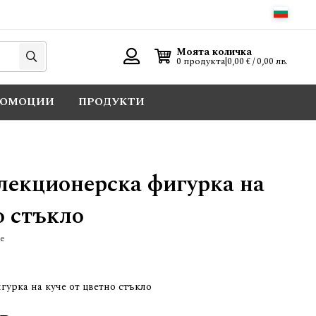
Търси
Моята количка
0 продукта
|
0,00 € / 0,00 лв.
Вход
РОМОЦИИ
ПРОДУКТИ
олекционерска фигурка на
о стъкло
е
гурка на куче от цветно стъкло