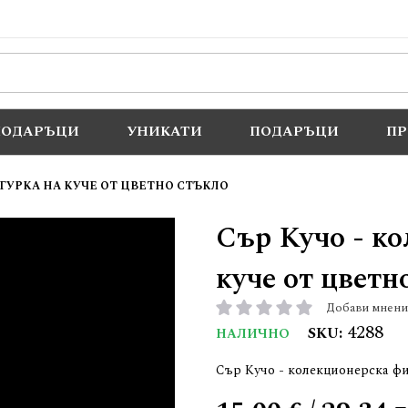
ПОДАРЪЦИ
УНИКАТИ
ПОДАРЪЦИ
П
ГУРКА НА КУЧЕ ОТ ЦВЕТНО СТЪКЛО
Сър Кучо - к
куче от цветн
Добави мнени
рейтинг:
4288
SKU
НАЛИЧНО
Сър Кучо - колекционерска фи