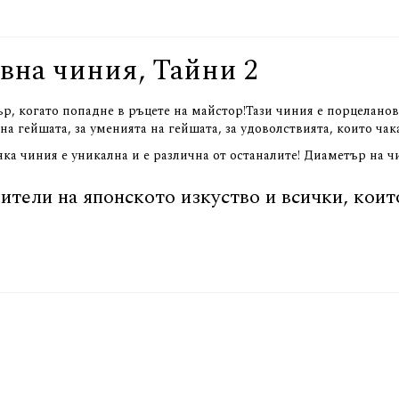
вна чиния, Тайни 2
, когато попадне в ръцете на майстор!Тази чиния е порцеланова
на гейшата, за уменията на гейшата, за удоволствията, които ча
сяка чиния е уникална и е различна от останалите! Диаметър на ч
ители на японското изкуство и всички, коит