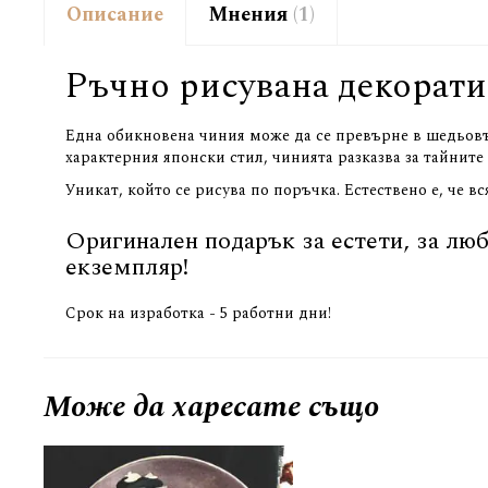
Описание
Мнения
1
Ръчно рисувана декорати
Една обикновена чиния може да се превърне в шедьовър
характерния японски стил, чинията разказва за тайните 
Уникат, който се рисува по поръчка. Естествено е, че в
Оригинален подарък за естети, за люб
екземпляр!
Срок на изработка - 5 работни дни!
Може да
харесате също