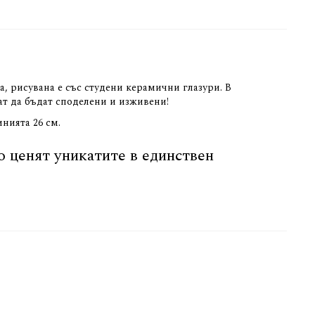
, рисувана е със студени керамични глазури. В
кат да бъдат споделени и изживени!
инията 26 см.
о ценят уникатите в единствен