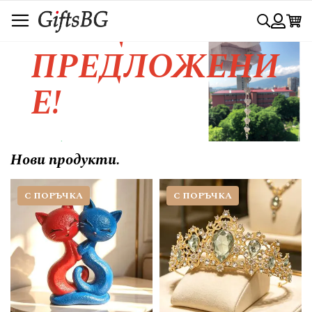
Прескачане
СПЕЦИАЛНО
Търси
към
съдържанието
Вход
ПРЕДЛОЖЕНИ
Е!
Любовта се изразява с красивия
Нови продукти.
жест.....
С ПОРЪЧКА
С ПОРЪЧКА