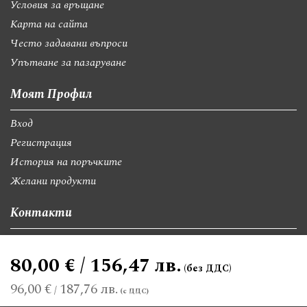
Условия за връщане
Карта на сайта
Често задавани въпроси
Упътване за пазаруване
Моят Профил
Вход
Регистрация
История на поръчките
Желани продукти
Контакти
София, бул."Св.Георги Софийски" 74, вх А
80,00 € / 156,47 лв.
giftsbgnet@gmail.com
+359 89 9528300
+359 89 8580494
96,00 €
187,76 лв.
/