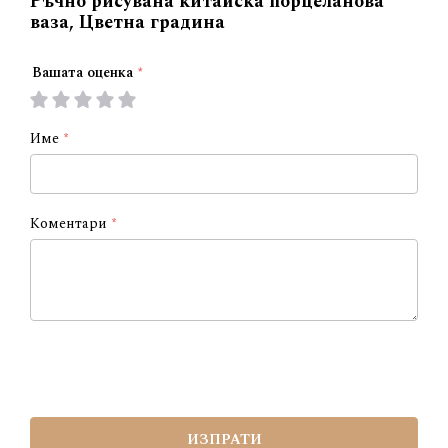
Ръчно рисувана китайска порцеланова
ваза, Цветна градина
Вашата оценка
1
2
3
4
5
star
stars
stars
stars
stars
Име
Коментари
ИЗПРАТИ