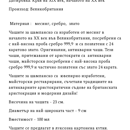
Датировка: Края на ХIХ век, началото на ХХ век
Произход: Великобритания
Материал : месинг, сребро, злато
Чашите за шампанско са изработен от месинг в
началото на ХХ век във Великобритания, посребрени са
с най-висока проба сребро 999,9 и са позлатени с 24
каратово злато. Оригинални, антикварни чаша. Тези
чаши, притежавани от аристократи са антикварни
чаши, майсторски посребрени с най-висока проба
сребро 999,9 и частично позлатени със злато 24 карата.
Чашите за шампанско са ювелирно изработени,
майсторски реставрирани, съчетали традициите на
антикварните аристократични съдове на британската
аристокрация и модерния дизайн!
Височина на чашата - 23 см.
Диаметър на най-широката част - 9 см
Вместимост - 100 мл
Чашите се предлагат в луксозна картонена кутия.