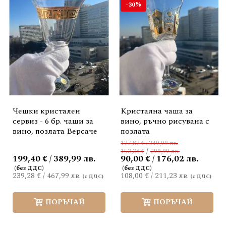
-30%
Чешки кристален
Кристална чаша за
сервиз - 6 бр. чаши за
вино, ръчно рисувана с
вино, позлата Версаче
позлата
127,82 € / 249,99 лв.
/
153,38 €
299,99 лв.
199,40 € / 389,99 лв.
90,00 € / 176,02 лв.
239,28 €
/
467,99 лв.
108,00 €
/
211,23 лв.
ПОРЪЧАЙ
ПОРЪЧАЙ