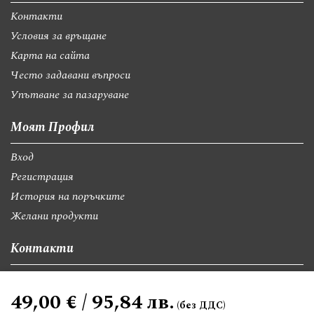
Контакти
Условия за връщане
Карта на сайта
Често задавани въпроси
Упътване за пазаруване
Моят Профил
Вход
Регистрация
История на поръчките
Желани продукти
Контакти
София, бул."Св.Георги Софийски" 74, вх А
49,00 € / 95,84 лв.
giftsbgnet@gmail.com