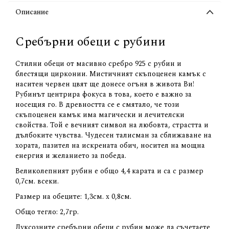
Описание
Сребърни обеци с рубини
Стилни обеци от масивно сребро 925 с рубин и
блестящи цирконии. Мистичният скъпоценен камък с
наситен червен цвят ще донесе огъня в живота Ви!
Рубинът центрира фокуса в това, което е важно за
носещия го. В древността се е смятало, че този
скъпоценен камък има магически и лечителски
свойства. Той е вечният символ на любовта, страстта и
дълбоките чувства. Чудесен талисман за сближаване на
хората, пазител на искрената обич, носител на мощна
енергия и желанието за победа.
Великолепният рубин е общо 4,4 карата и са с размер
0,7см. всеки.
Размер на обеците: 1,3см. х 0,8см.
Общо тегло: 2,7гр.
Луксозните сребърни обеци с рубин може да съчетаете