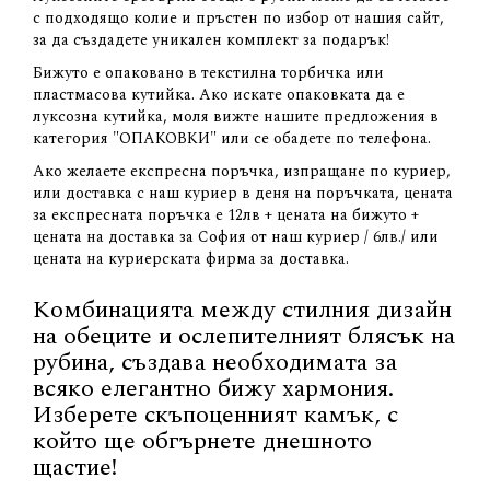
с подходящо колие и пръстен по избор от нашия сайт,
за да създадете уникален комплект за подарък!
Бижуто е опаковано в текстилна торбичка или
пластмасова кутийка. Ако искате опаковката да е
луксозна кутийка, моля вижте нашите предложения в
категория "ОПАКОВКИ" или се обадете по телефона.
Ако желаете експресна поръчка, изпращане по куриер,
или доставка с наш куриер в деня на поръчката, цената
за експресната поръчка е 12лв + цената на бижуто +
цената на доставка за София от наш куриер / 6лв./ или
цената на куриерската фирма за доставка.
Комбинацията между стилния дизайн
на обеците и ослепителният блясък на
рубина, създава необходимата за
всяко елегантно бижу хармония.
Изберете скъпоценният камък, с
който ще обгърнете днешното
щастие!