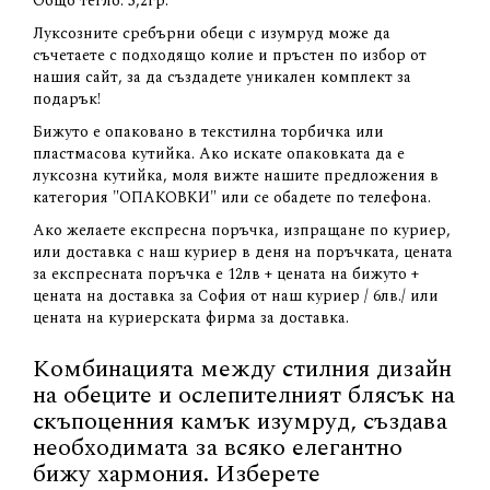
Общо тегло: 5,2гр.
Луксозните сребърни обеци с изумруд може да
съчетаете с подходящо колие и пръстен по избор от
нашия сайт, за да създадете уникален комплект за
подарък!
Бижуто е опаковано в текстилна торбичка или
пластмасова кутийка. Ако искате опаковката да е
луксозна кутийка, моля вижте нашите предложения в
категория "ОПАКОВКИ" или се обадете по телефона.
Ако желаете експресна поръчка, изпращане по куриер,
или доставка с наш куриер в деня на поръчката, цената
за експресната поръчка е 12лв + цената на бижуто +
цената на доставка за София от наш куриер / 6лв./ или
цената на куриерската фирма за доставка.
Комбинацията между стилния дизайн
на обеците и ослепителният блясък на
скъпоценния камък изумруд, създава
необходимата за всяко елегантно
бижу хармония. Изберете