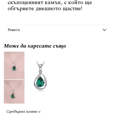
скъпоценният камък, с който ще
обгърнете днешното щастие!
Ревюта
Може да
харесате също
Сребърно колие с