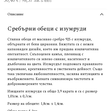
50,40 €
98,57 лв.
/
Описание
Сребърни обеци с изумруди
Стилни обеци от масивно сребро 925 с изумруди,
обгърнати от бели цирконии. Бижутата са с нежен
капковиден дизайн, което им придава изключителна
елегантност. Скъпоценен камък, пленяващ с
изключителното си зелено сияние, наситеност и
дълбочина на цвета. Изумрудът подпомага правилното
изразяване, креативността и умствената дейност. Също
така увеличава любознателността, засилва интуицията и
въображението. Капката символизира чистотата и
добронамерените чувства.
Изящните изумруди са общо 3,9 карата и са с размер
1,01см. х 0,7см.
Размер на обеците: 1,8см. х 1,4см.