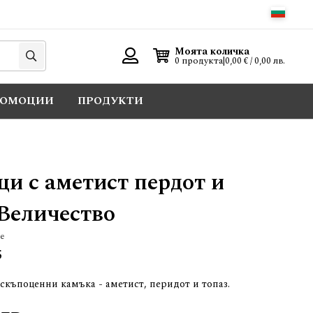
Търси
Моята количка
0 продукта
|
0,00 € / 0,00 лв.
Вход
РОМОЦИИ
ПРОДУКТИ
и с аметист пердот и
 Величество
е
5
скъпоценни камъка - аметист, перидот и топаз.