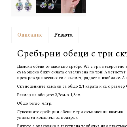
Описание
Ревюта
Сребърни обеци с три с
Дамски обеци от масивно сребро 925 с три невероятно к
съвършено бижу силата е увеличена по три! Аметистът в
презарежда носещия го с късмет, радост и изобилие. А 
Скъпоценните камъни са общо 2,1 карата и са с размер 0
Размер на обеците: 2,7см. х 1,3см.
Общо тегло: 4,1гр.
Луксозните сребърни обеци с три скъпоценни камъка – а
уникален комплект за подарък!
Бижуто е опаковано в текстилна торбичка или пластма