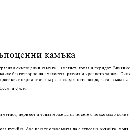
къпоценни камъка
расиви скъпоценни камъка – аметист, топаз и перидот. Влиянието
лияе благотворно на смелостта, разума и крепкото здраве. Сини
красивият перидот отговаря за сърдечната чакра, като намалява
,6см. и 0,4см.
метист, перидот и топаз може да съчетаете с подходящо колие и
сова кутийка. Ако искате опаковката да е луксозна кутийка, м