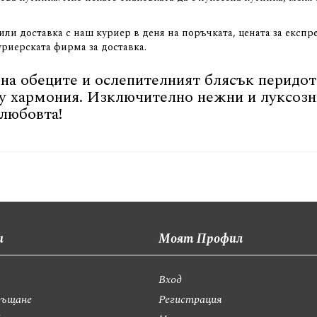
ли доставка с наш куриер в деня на поръчката, цената за експрес
куриерската фирма за доставка.
а обеците и ослепителният блясък перидота,
у хармония. Изключително нежни и луксозн
любовта!
и
Моят Профил
Вход
ръщане
Регистрация