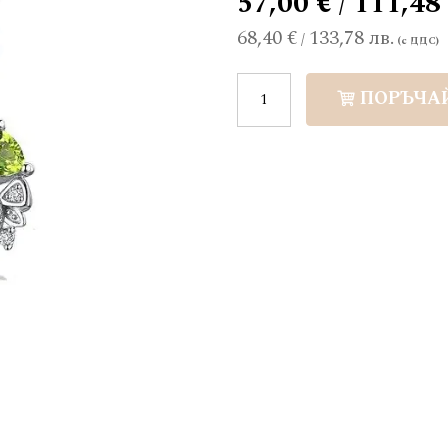
57,00 € / 111,48
68,40 €
133,78 лв.
/
ПОРЪЧА