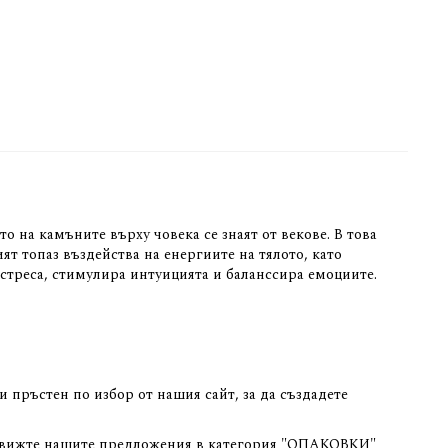
 на камъните върху човека се знаят от векове. В това
ят топаз въздейства на енергиите на тялото, като
 стреса, стимулира интуицията и баланссира емоциите.
 пръстен по избор от нашия сайт, за да създадете
оля вижте нашите предложения в категория "ОПАКОВКИ"