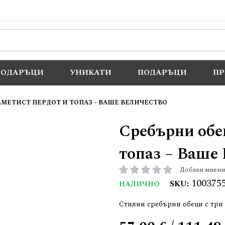
ПОДАРЪЦИ
УНИКАТИ
ПОДАРЪЦИ
П
АМЕТИСТ ПЕРДОТ И ТОПАЗ – ВАШЕ ВЕЛИЧЕСТВО
Сребърни обец
топаз – Ваше
Добави мнени
рейтинг:
100375
SKU
НАЛИЧНО
Стилни сребърни обеци с три 