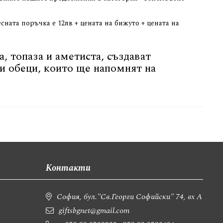
ната поръчка е 12лв + цената на бижуто + цената на
 топаза и аметиста, създават
и обеци, които ще напомнят на
Контакти
София, бул."Св.Георги Софийски" 74, вх А
giftsbgnet@gmail.com