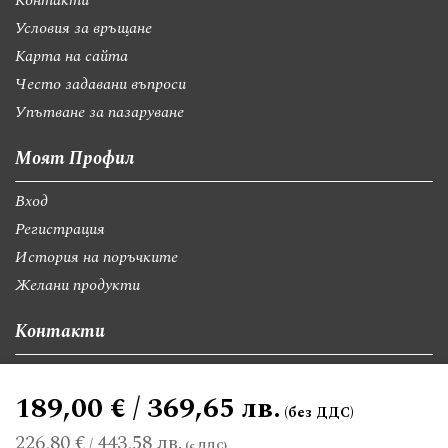
Контакти
Условия за връщане
Карта на сайта
Често задавани въпроси
Упътване за пазаруване
Моят Профил
Вход
Регистрация
История на поръчките
Желани продукти
Контакти
София, бул."Св.Георги Софийски" 74, вх А
189,00 € / 369,65 лв.
giftsbgnet@gmail.com
+359 89 9528300
+359 89 8580494
226,80 €
443,58 лв.
/