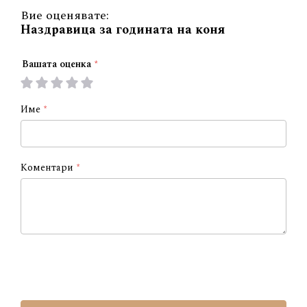
Вие оценявате:
Наздравица за годината на коня
Вашата оценка
1
2
3
4
5
star
stars
stars
stars
stars
Име
Коментари